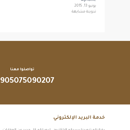
MyHome
يونيو 13, 2015
تدوينة مشابهة
تواصلوا معنا
905075090207
خدمة البريد الإلكتروني