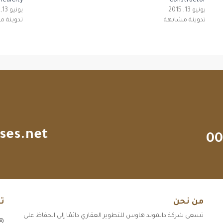
RealCity
Constructor
يونيو 13, 2015
يونيو 13, 2015
تدوينة مشابهة
تدوينة م
ses.net
00
من نحن
ت
تسعى شركة دايموند هاوس للتطوير العقاري دائمًا إلى الحفاظ على