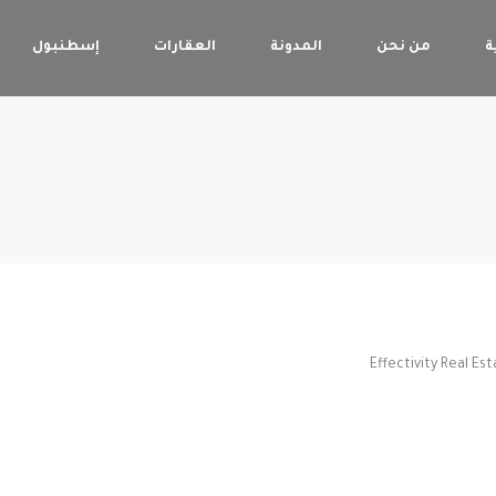
ة
من نحن
المدونة
العقارات
إسطنبول
Effectivity Real E