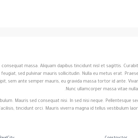
 consequat massa. Aliquam dapibus tincidunt nisl et sagittis. Curab
feugiat, sed pulvinar mauris sollicitudin. Nulla eu metus erat. Praes
 suscipit, sem ante semper mauris, eu gravida massa tortor id ante. Vi
Nunc ullamcorper massa vitae nulla u
bulum. Mauris sed consequat nisi. In sed nisi neque. Pellentesque sed
acilisis, tincidunt orci. Mauris viverra magna id tellus vestibulum lao