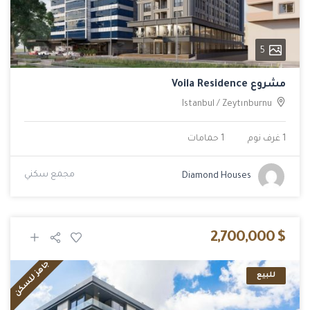
5
مشروع Voila Residence
Istanbul
/
Zeytınburnu
1 غرف نوم
1 حمامات
مجمع سكني
Diamond Houses
$ 2,700,000
جاهز للسكن
للبيع