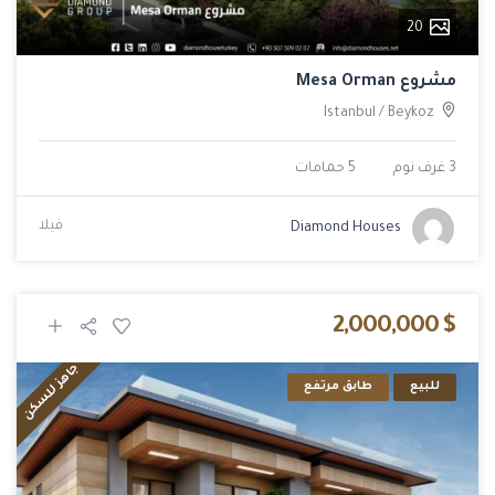
20
مشروع Mesa Orman
Istanbul
/
Beykoz
3 غرف نوم
5 حمامات
فيلا
Diamond Houses
$ 2,000,000
جاهز للسكن
للبيع
طابق مرتفع