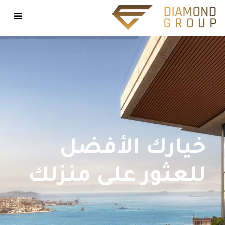
شقق
وعقارات
للبيع
في
تركيا
وإسطنبول
خيارك الأفضل
للعثور على منزلك