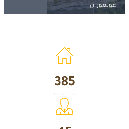
غونغوران
2 مشروع
385
مشاريع لدينا