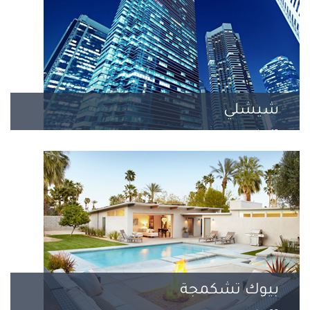
شيشلي
13 مشروع
بيوك تشكمجة