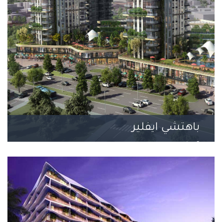
باهتشي ايفلير
6 مشروع