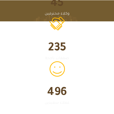
45
وكلاء محترفين
235
صفقات ناجحة
496
عملاء سعيدين