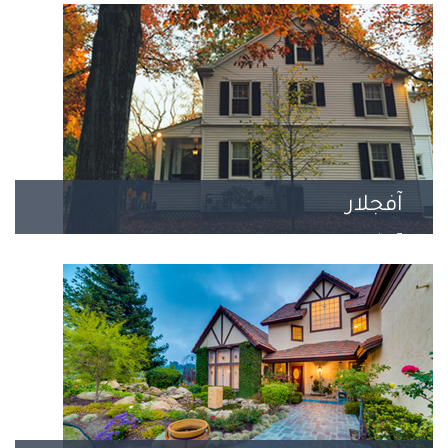
آفجلار
7 مشروع