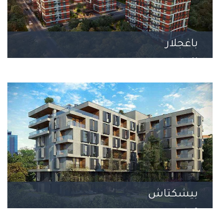
باغجلار
14 مشروع
بيشكتاش
3 مشروع