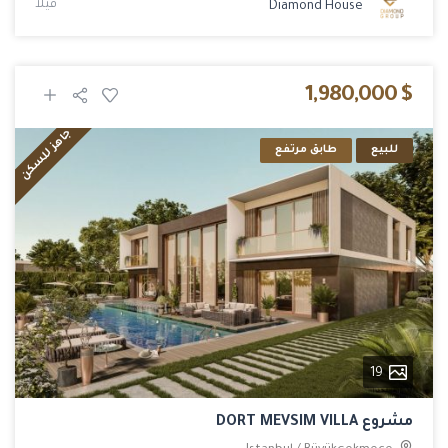
فيلا
Diamond House
$ 1,980,000
جاهز للسكن
للبيع
طابق مرتفع
19
مشروع DORT MEVSIM VILLA