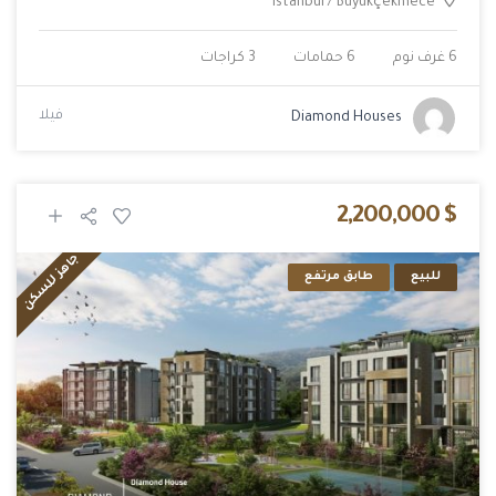
Istanbul
/
Büyükçekmece
6 غرف نوم
6 حمامات
3 كراجات
فيلا
Diamond Houses
$ 2,200,000
جاهز للسكن
للبيع
طابق مرتفع