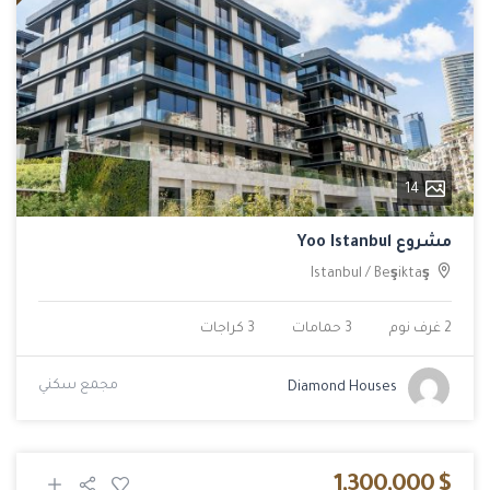
14
مشروع Yoo Istanbul
Istanbul
/
Beşiktaş
2 غرف نوم
3 حمامات
3 كراجات
مجمع سكني
Diamond Houses
$ 1,300,000