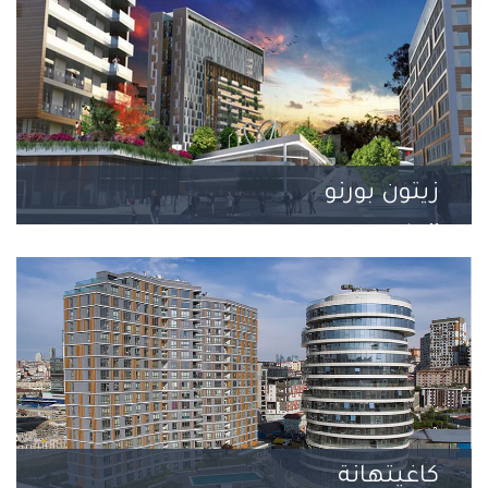
زيتون بورنو
11 مشروع
كاغيتهانة