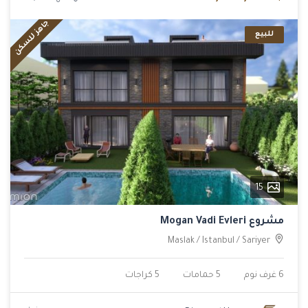
جاهز للسكن
للبيع
15
مشروع Mogan Vadi Evleri
Maslak
/
Istanbul
/
Sariyer
6 غرف نوم
5 حمامات
5 كراجات