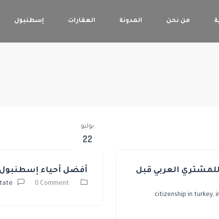
ة
من نحن
المدونة
العقارات
إسطنبول
يوليو
22
 للمشتري العربي قبل
أفضل أحياء إسطنبول ل
state
0 Comment
citizenship in turkey,
i