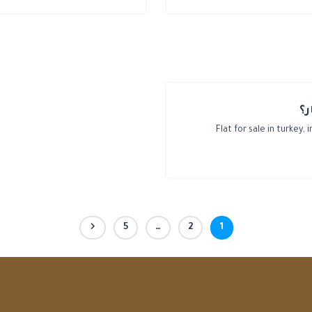
؟
Flat for sale in turkey,
i
5
…
2
1