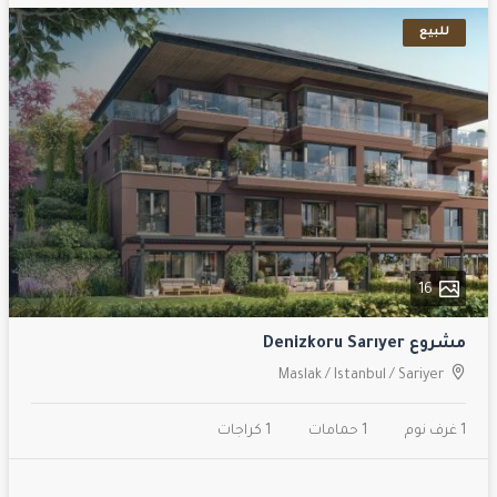
للبيع
16
مشروع Denizkoru Sarıyer
Maslak
/
Istanbul
/
Sariyer
1 غرف نوم
1 حمامات
1 كراجات