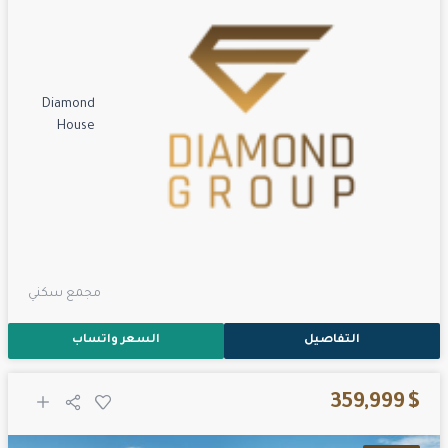
Diamond
House
مجمع سكني
التفاصيل
السعر واتساب
$ 359,999