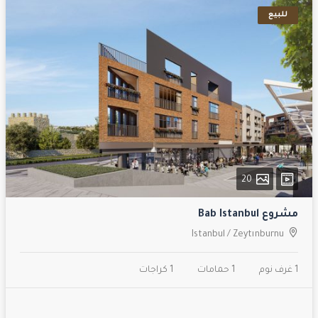
للبيع
20
مشروع Bab Istanbul
Istanbul
/
Zeytınburnu
1 غرف نوم
1 حمامات
1 كراجات