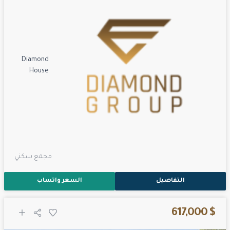
Diamond
House
مجمع سكني
التفاصيل
السعر واتساب
$ 617,000