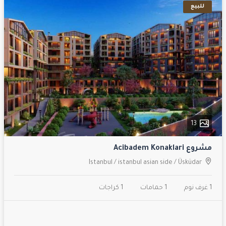
للبيع
13
مشروع Acibadem Konaklari
Istanbul
/
istanbul asian side
/
Üsküdar
1 غرف نوم
1 حمامات
1 كراجات