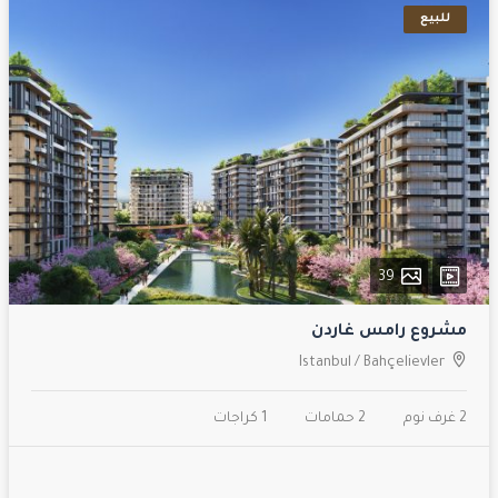
للبيع
39
مشروع رامس غاردن
Istanbul
/
Bahçelievler
2 غرف نوم
2 حمامات
1 كراجات