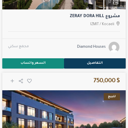
37
مشروع ZERAY DORA HILL
IZMIT
/
Kocaeli
مجمع سكني
Diamond Houses
التفاصيل
السعر واتساب
$ 750,000
للبيع