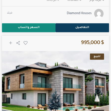
4 غرف نوم
4 حمامات
3 كراجات
فيلا
Diamond Houses
التفاصيل
السعر واتساب
$ 995,000
للبيع