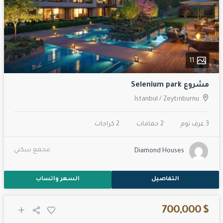
11
مشروع Selenium park
Istanbul
/
Zeytınburnu
3 غرف نوم
2 حمامات
2 كراجات
مجمع سكني
Diamond Houses
التفاصيل
السعر واتساب
$ 700,000