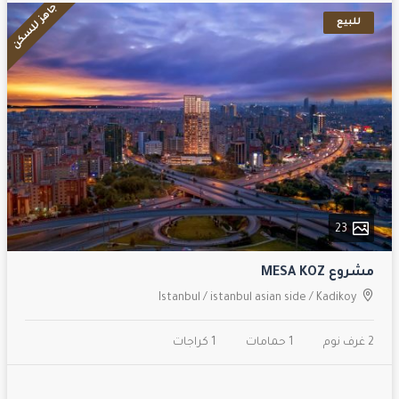
جاهز للسكن
للبيع
23
مشروع MESA KOZ
Istanbul
/
istanbul asian side
/
Kadikoy
2 غرف نوم
1 حمامات
1 كراجات