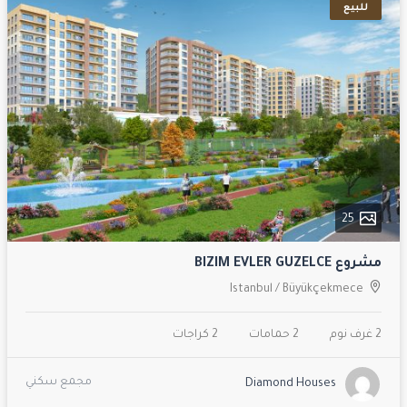
للبيع
25
مشروع BIZIM EVLER GUZELCE
Istanbul
/
Büyükçekmece
2 غرف نوم
2 حمامات
2 كراجات
مجمع سكني
Diamond Houses