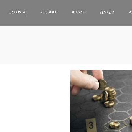
ة
من نحن
المدونة
العقارات
إسطنبول