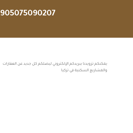
905075090207
يمكنكم تزويدنا ببريدكم الإلكتروني ليصلكم كل جديد عن العقارات
والمشاريع السكنية في تركيا
أكسس بارز مسارات الوصول للوعي
مسارات الوصول للوعي
التهاب الجلد التحسسي
مطبخك سيدتي