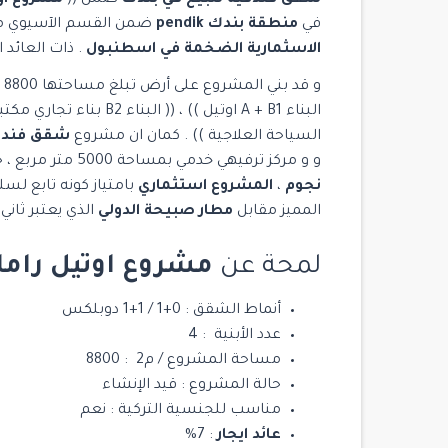
في
منطقة بندك pendik
ضمن القسم الآسيوي 
الاسثمارية الضخمة في اسطنبول
. ذات العائد ا
السياحة العلاجية )) . كمان ان مشروع
شقق فندقي
و و مركز ترفيهي خدمي بمساحة 5000 متر مربع ، حيث انه يضم كافة الخدمات التي يتميز بها
نجوم
،
المشروع استثماري
بامتياز كونه تابع ل
المميز مقابل
مطار صبيحة الدولي
الذي يعتبر ثاني
لمحة عن
مشروع اوتيل رامادا A HOTEL & SUITE
أنماط الشقق : 0+1 / 1+1 دوبلكس
عدد الأبنية : 4
مساحة المشروع / م2 : 8800
حالة المشروع : قيد الإنشاء
مناسب للجنسية التركية : نعم
عائد ايجار
: 7%