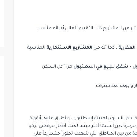
بر من المشاريع ذات التقييم العالي أي انه مناسب
 العقارية
، كما أنه من
المشاريع الاستثمارية
المناسبة
ل
–
شقق للبيع في اسطنبول
من أجل السكن
ار و بيعه بعد سنوات
$ 1,300,000
جاهز للسكن
جاهز للسكن
للبيع
م الآسيوي لمدينة إسطنبول ، و يُطلق عليها أيقونة
 مرمرة ، برز اسمها أكثر حينما لفتت أنظار مواطني تركيا
احدة من بين المناطق التي شهدت تطوراً متسارعاً على
15