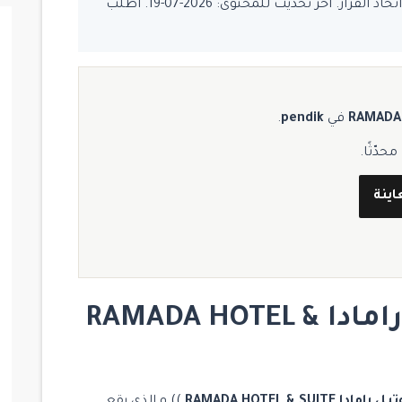
يُفضّل تأكيد السعر والتوفر قبل اتخاذ القرار. آخر تحديث للمحتوى: 2026-07-19. اطلب
في
pendik
.
دّثًا.
اينة
مشروع اوتيل رامادا RAMADA HOTEL &
 RAMADA HOTEL & SUITE
)) و الذي يقع