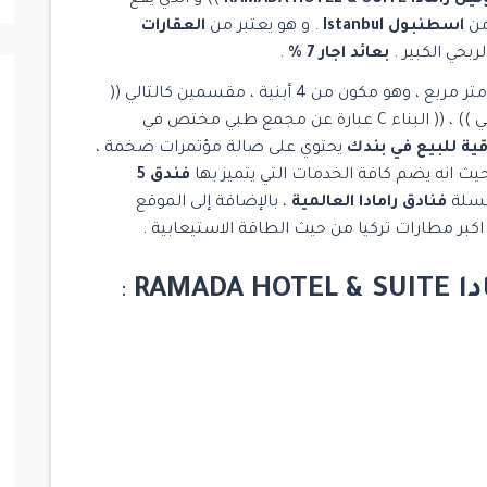
من
اسطنبول Istanbul
. و هو يعتبر من
العقارات
لربحي الكبير .
بعائد اجار 7 %
.
و قد بني المشروع على أرض تبلغ مساحتها 8800 متر مربع ، وهو مكون من 4 أبنية ، مقسمين كالتالي ((
البناء A + B1 اوتيل )) ، (( البناء B2 بناء تجاري مكتبي )) ، (( البناء C عبارة عن مجمع طبي مختص في
ة للبيع في بندك
يحتوي على صالة مؤتمرات ضخمة ،
فندق 5
سلسلة
فنادق رامادا العالمية
، بالإضافة إلى الموقع
 اكبر مطارات تركيا من حيث الطاقة الاستيعابية .
RAMAD
: