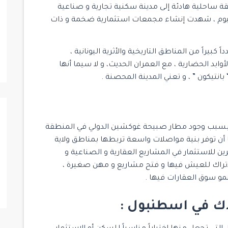
ساحلية هادئة إلى مدينة سكنية تجارية و صناعية
مشروع Mogan Vadi Evleri
اليوم ، شهدت إنشاء مجمعات استثمارية ضخمة و ذات
Maslak
/
Istanbul
/
Sariyer
اً كبيراً من المناطق التاريخية والأثرية اليونانية ،
5
5
6
أوابد الحضارية ، مع العمران الحديث، و لا سيما أنها
نتيكون ” ، و تعني المدينة المحصنة .
 بسبب وجود مطار صبيحة غوكشين الدولي في المنطقة
ا أن توفر بنية مواصلات واسعة تربطها بمناطق ولاية
للاستثمار في المشاريع العقارية و الصناعية و
الأتراك للعيش فيها و فتح مشاريع و مهن صغيرة ،
مو سوق العقارات فيها .
دك في اسطنبول :