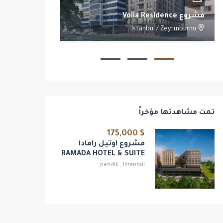
مشروع Voila Residence
مشروع Yoo Istanbul
/
Beşiktaş
Istanbul
/
Zeytınburnu
2
1
1
تمت مشاهدتها مؤخراً
$ 175,000
مشروع اوتيل رامادا
RAMADA HOTEL & SUITE
pendik
,
Istanbul