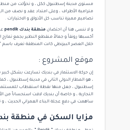
مستوى مدينة إسطنبول ككل ، و تحوّلت من منطقة 
مشروع Yoo Istanbul
مترامية الأطراف ، وعلى امتداد عقد و نصف من 
Istanbul
/
Beşiktaş
تصاميم مميزة تناسب كل الأذواق و الاختيارات .
و لا ننسى هنا أن احتضان
منطقة بندك pendik
عدد
3
3
2
أكسبها رونقاً و جمالاً منقطع النظير يجمع تمازج ال
خلال العصر البيزنطي كانت المنطقة تعرف باسم “ با
موقع المشروع :
إن حركة الاستثمار في بنديك تسارعت بشكل كبير
، هو المطار الدولي الثاني في مدينة إسطنبول ، كم
إسطنبول ، جعل منها نقطة استقطاب للمستثمرين 
التجارية ، و خاصة أن بنديك لاقت استحساناً من 
ساهمت في دفع عجلة البناء العمراني الحديث ، و ن
مزايا السكن في منطقة بن