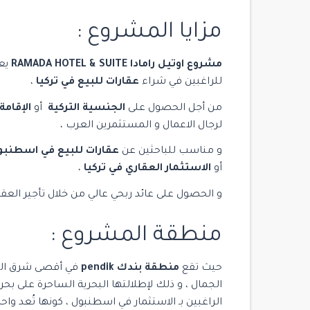
مزايا المشروع :
مشروع اوتيل رامادا RAMADA HOTEL & SUITE
يعت
للراغبين في شراء
عقارات للبيع في تركيا
،
من أجل الحصول على
الجنسية التركية
أو
الإقامة
لرجال الاعمال و المستثمرين العرب ،
و مناسب للباحثين عن
عقارات للبيع في اسطنبو
أو
الاستثمار العقاري في تركيا
،
و الحصول على عائد ربحي عالي من خلال تأجير العق
$ 2,700,000
منطقة المشروع :
للبيع
حيث تقع
منطقة بندك pendik
في أقصى شرق القس
الجمال ، و ذلك لإطلالتها البحرية الساحرة على بحر
الراغبين بـ الاستثمار في اسطنبول ، كونها تُعد و
14