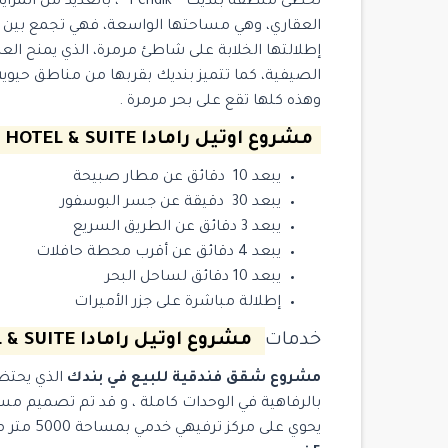
تحظى منطقة بنديك ” Pendik “،
العقاري، وهي مساحتها الواسعة، فهي تجمع بين ا
إطلالتها الخلابة على شاطئ مرمرة، الذي يمنح العائ
الصيفية، كما تتميز بنديك بقربها من مناطق حيو
وهذه كلها تقع على بحر مرمرة .
مشروع اوتيل رامادا RAMADA HOTEL & SUITE
يبعد 10 دقائق عن مطار صبيحة
يبعد 30 دقيقة عن جسر البوسفور
يبعد 3 دقائق عن الطريق السريع
يبعد 4 دقائق عن أقرب محطة حافلات
يبعد 10 دقائق لساحل البحر
إطلالة مباشرة على جزر الأميرات
خدمات
مشروع اوتيل رامادا RAMADA HOTEL & SUITE
مشروع شقق فندقية للبيع في بندك
الذي يحتضن
بالرفاهية في الوحدات كاملة ، و قد تم تصميم مس
يحوي على مركز ترفيهي خدمي بمساحة 5000 متر مربع ، حيث انه يضم كافة الخدمات التي يتميز بها