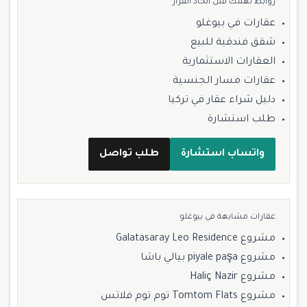
روابط تهمّك قبل اتخاذ القرار
عقارات في بيوغلو
شقق فندقية للبيع
العقارات الاستثمارية
عقارات مسار الجنسية
دليل شراء عقار في تركيا
طلب استشارة
واتساب استشارة
طلب تواصل
عقارات مشابهة في بيوغلو
مشروع Galatasaray Leo Residence
مشروع piyale paşa بيالي باشا
مشروع Haliç Nazir
مشروع Tomtom Flats توم توم فلاتس