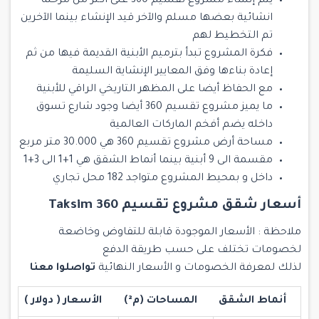
يتم إنشاء مشروع تقسيم 360 على أكثر من مرحلة
انشائية بعضها مسلم والآخر قيد الإنشاء بينما الآخرين
تم التخطيط لهم
فكرة المشروع تبدأ بترميم الأبنية القديمة فيها من ثم
إعادة بناءها وفق المعايير الإنشاية السليمة
مع الحفاظ أيضا على المظهر التاريخي الراقي للأبنية
ما يميز مشروع تقسيم 360 أيضا وجود شارع تسوق
داخله يضم أفخم الماركات العالمية
مساحة أرض مشروع تقسيم 360 هي 30.000 متر مربع
مقسمة الى 9 أبنية بينما أنماط الشقق هي 1+1 الى 3+1
داخل و بمحيط المشروع متواجد 182 محل تجاري
أسعار شقق
مشروع تقسيم 360 Taksim
ملاحظة : الأسعار الموجودة قابلة للتفاوض وخاضعة
لخصومات تختلف على حسب طريقة الدفع
لذلك لمعرفة الخصومات و الأسعار النهائية
تواصلوا معنا
أنماط الشقق
المساحات (م²)
الأسعار ( دولار )