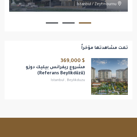
Istanbul
/
Zeytınburnu
1
1
تمت مشاهدتها مؤخراً
$ 369,000
مشروع ريفرانس بيليك دوزو
(Referans Beylikdüzü)
Istanbul
,
Beylikduzu