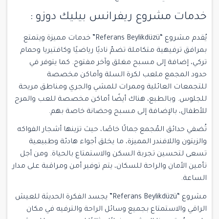
خدمات مشروع ريفرانس بيليك دوزو :
يُقدم مشروع “Referans Beylikdüzü” خدمات مميزة ويتمتع
بمرافق ترفيهية متكاملة تضمّ ناديًا رياضيًا وكافتيريا وحمام
تركي، إضافة إلى مسبح مغلق وآخر مفتوح. كما يتوفر في
حدود المجمع ملعب لكرة السلة وأماكن مخصصة
للتجمعات العائلية وممرات للمشي والجري ومناطق مريحة
للجلوس. وبالطبع، هناك أيضًا أماكن مخصصة للعب والمرح
للأطفال، بالإضافة إلى مسبح وحضانة خاصة بهم.
تُضفي حدائق المُجمع جمالًا خاصًا، حيث تزينها أشجار الفواكه
والزيتون واللافندر المميزة، ما يخلق أجواء هادئة وطبيعية
تسعى لتحسين تجربة السكن والاستمتاع بالحياة. ومن أجل
تأمين الأمان والراحة للسكان، يتم توفير أمن ومراقبة على مدار
الساعة.
مشروع “Referans Beylikdüzü” يجسد الفكرة الحديثة للعيش
الراقي والاستمتاع بجميع وسائل الراحة والترفيه في مكان