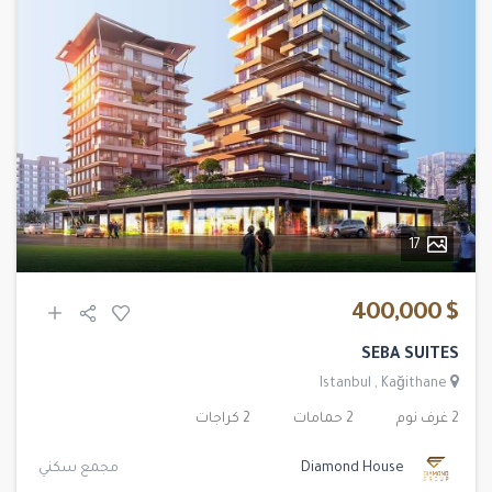
17
$ 400,000
SEBA SUITES
Istanbul
,
Kağithane
2 غرف نوم
2 حمامات
2 كراجات
Diamond House
مجمع سكني