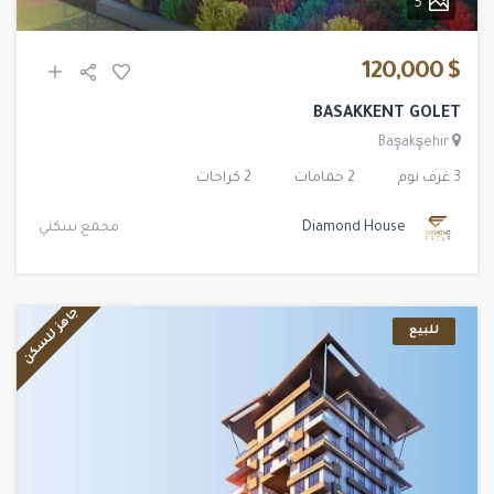
5
$ 120,000
BASAKKENT GOLET
Başakşehir
3 غرف نوم
2 حمامات
2 كراجات
Diamond House
مجمع سكني
جاهز للسكن
للبيع