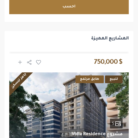
احسب
المشاريع المميزة
$ 750,000
جاهز للسكن
للبيع
طابق مرتفع
5
مشروع Voila Residence