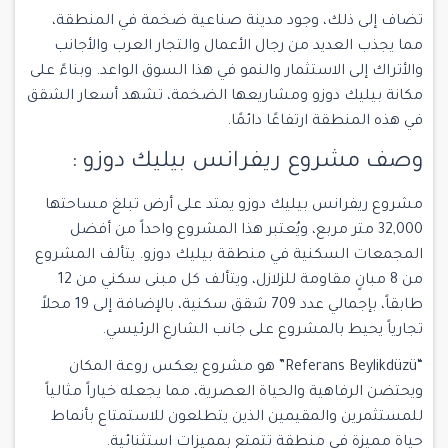
تضاف إلى ذلك، وجود مدينة صناعية ضخمة في المنطقة،
مما يجذب العديد من رجال الأعمال والتجار العرب والأجانب
والأتراك إلى الاستثمار والنمو في هذا السوق الواعد. وبناءً على
مكانة بيليك دوزو ومشاريعها الضخمة، تشهد أسعار الشقق
في هذه المنطقة ارتفاعًا دائمًا.
وصف مشروع ريفرانس بيليك دوزو :
مشروع ريفرانس بيليك دوزو يمتد على أرض تبلغ مساحتها
32,000 متر مربع، ويُعتبر هذا المشروع واحداً من أفضل
المجمعات السكنية في منطقة بيليك دوزو. يتألف المشروع
من 8 مبانٍ مقاومة للزلازل، ويتألف كل مبنى سكني من 12
طابقاً، بإجمالي عدد 709 شقق سكنية، بالإضافة إلى 19 محلاً
تجارياً يحيط بالمشروع على جانب الشارع الرئيسي.
“Referans Beylikdüzü” هو مشروع يعكس روعة المكان
ويحتضن الرفاهية والحياة العصرية، مما يجعله خياراً مثالياً
للمستثمرين والمقيمين الذين يتطلعون للاستمتاع بأنماط
حياة مميزة في منطقة تتمتع بمميزات استثنائية.