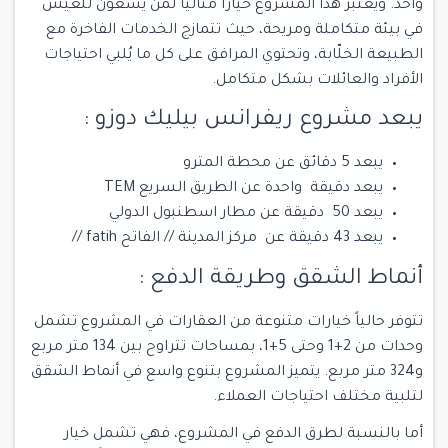
واحد. ويُعتبر هذا المشروع خيارًا مثاليًا لمن يسعون للعيش
في بيئة متكاملة ومريحة، حيث تتمازج الخدمات الفاخرة مع
الطبيعة الخلّابة، وتحتوي المرافق على كل ما يُلبي احتياجات
الأفراد والعائلات بشكل متكامل.
يبعد مشروع ريفرانس بيليك دوزو :
يبعد 5 دقائق عن محطة المترو
يبعد دقيقة واحدة عن الطريق السريع TEM
يبعد 50 دقيقة عن
مطار اسطنبول الدولي
يبعد 43 دقيقة عن مركز المدينة //
الفاتح fatih
//
أنماط الشقق وطريقة الدفع :
تتوفر حالياً خيارات متنوعة من العقارات في المشروع تشمل
وحدات من 2+1 وحتى 5+1، بمساحات تتراوح بين 134 متر مربع
و324 متر مربع. يتميز المشروع بتنوع واسع في أنماط الشقق
لتلبية مختلف احتياجات العملاء.
أما بالنسبة لطرق الدفع في المشروع، فهي تشمل خيار