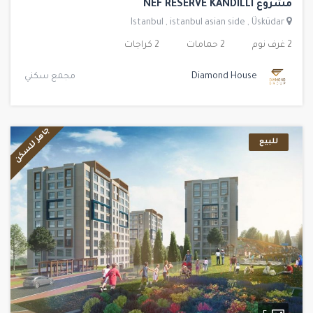
مشروع NEF RESERVE KANDILLI
Istanbul
,
istanbul asian side
,
Üsküdar
2 غرف نوم
2 حمامات
2 كراجات
Diamond House
مجمع سكني
جاهز للسكن
للبيع