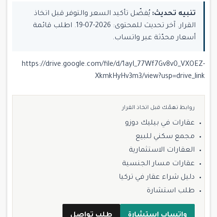
تنبيه تحديث:
يُفضّل تأكيد السعر والتوفر قبل اتخاذ
القرار. آخر تحديث للمحتوى: 2026-07-19. اطلب قائمة
أسعار محدّثة عبر واتساب.
https://drive.google.com/file/d/1ayI_77Wf7Gv8v0_VXOEZ-
XkmkHyHv3m3/view?usp=drive_link
روابط تهمّك قبل اتخاذ القرار
عقارات في بيليك دوزو
مجمع سكني للبيع
العقارات الاستثمارية
عقارات مسار الجنسية
دليل شراء عقار في تركيا
طلب استشارة
واتساب استشارة
طلب تواصل