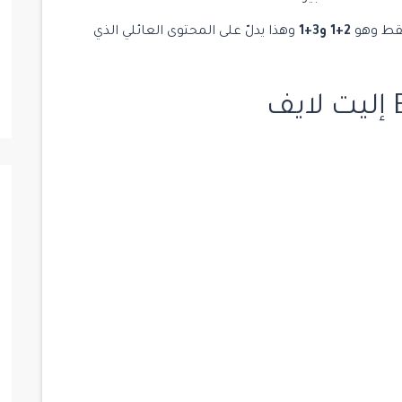
فقط وهو
2+1 و3+1
وهذا يدلّ على المحتوى العائلي الذي
$ 1,300,000
جاهز للسكن
جاهز للسكن
للبيع
15