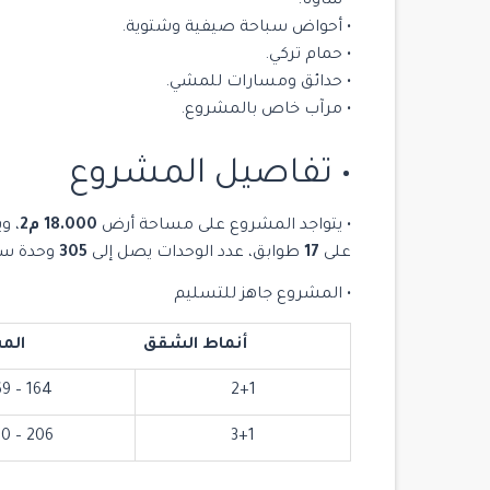
• ساونا.
• أحواض سباحة صيفية وشتوية.
مشروع Yoo Istanbul
• حمام تركي.
Istanbul
/
Beşiktaş
• حدائق ومسارات للمشي.
• مرآب خاص بالمشروع.
3
3
2
• تفاصيل المشروع
• يتواجد المشروع على مساحة أرض
18.000
م2
، و
على
17
طوابق، عدد الوحدات يصل إلى
305
وحدة سكن
• المشروع جاهز للتسليم
أنماط الشقق
الم
164 – 169
2+1
206 – 210
3+1