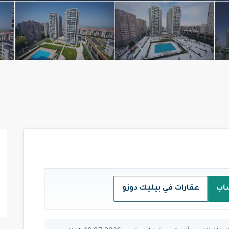
اب
عقارات في بيليك دوزو