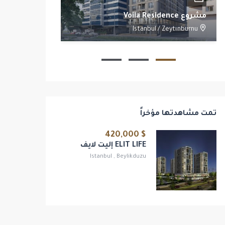
مشروع Voila Residence
مشروع Yoo Istanbul
/
Beşiktaş
Istanbul
/
Zeytınburnu
2
1
1
تمت مشاهدتها مؤخراً
$ 420,000
ELIT LIFE إليت لايف
Istanbul
,
Beylikduzu