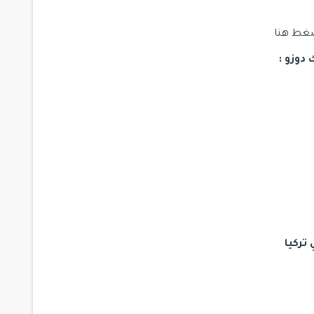
غط هنا
دوزو :
تركيا