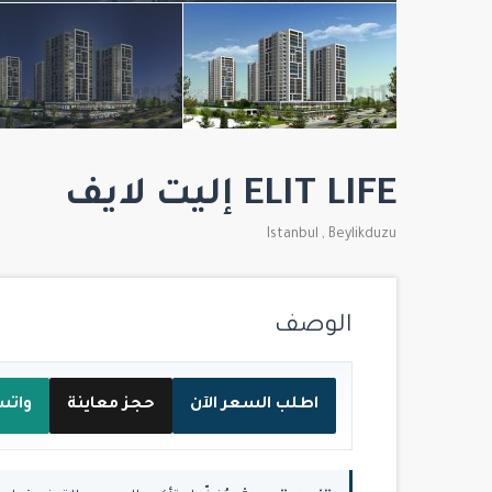
ELIT LIFE إليت لايف
Istanbul
,
Beylikduzu
الوصف
اطلب السعر الآن
حجز معاينة
واتس