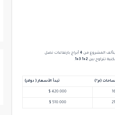
مشروع Mogan Vadi Evleri
Maslak
/
Istanbul
/
Sariyer
5
5
6
يتألف المشروع من
4
أبراج بارتفاعات تصل
ية تتراوح بين
2+1 3+1
.
ساحات (
م²
)
تبدأ الأسعار ( دولار)
420.000 $
510.000 $