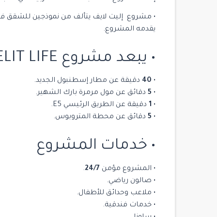
• مشروع إليت لايف يتألف من نموذجين للشقق 
يقدمه المشروع.
• يبعد مشروع ELIT LIFE إليت لايف
•
40
دقيقة عن مطار إسطنبول الجديد.
•
5
دقائق عن مول مرمرة بارك الشهير.
•
1
دقيقة عن الطريق الرئيسي E5.
•
5
دقائق عن محطة المتروبوس.
• خدمات المشروع
$ 2,700,000
• المشروع مؤمن
24/7
.
للبيع
• صالون رياضي.
• ملاعب وحدائق للأطفال.
• خدمات فندقية.
14