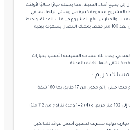
ى جميع أنحاء المدينة، مما يجعله خيارًا مثاليًا لأولئك
ط بالمشروع مجموعة كبيرة من وسائل الراحة، بما في
يات والمدارس. يقع المشروع في قلب المدينة، ويحيط
به كل ما قد تحتاجه. مع وجود محطة للحافلات على بعد 100 متر فقط، يمكنك الاتصال بسهولة ببقية
ه YuGroup ، يبرز بمفهومه الفندقي. يقدم لك مساحة المعيشة الأنسب بخيارات
تم تطوير هذا المشروع على مساحة 1828 متر مربع فيها مبنى رائع مكون من 17 طابق بها 160 شقة
بما في ذلك 146 وحدة 1+1 تتراوح من 65 مترًا مربعًا إلى 102 متر مربع، و (4) 2+1 وحدة تتراوح من 112 مترًا
جارية دولية محترفة لتحقيق أقصى عوائد للمالكين.