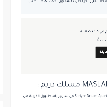
يُفضّل تأكيد السعر والتوفر قبل اتخاذ القرار. آخر تحديث للمحتوى: 2026-07-19. اطلب
في
كاغيت هانة
.
دّثًا.
اينة
يقع مشروع MASLAK DREAM مسلك دريم Sariyer Dream Apartments في ساريير باسطنبول القريبة من