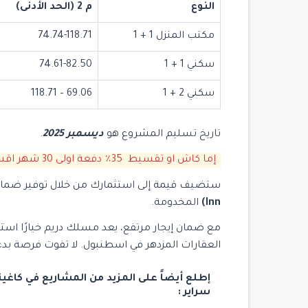
النوع
م 2 (الحد الأدنى)
مكتب المنزل 1 + 1
74.74-118.71
سكني 1 + 1
74.61-82.50
سكني 2 + 1
69.06 – 118.71
تاريخ تسليم المشروع هو
ديسمبر 2025
.
إما كاش او تقسيط 35٪ دفعة اولى 30 شهر اقساط
ستضيف قيمة إلى استثمارك من خلال توفير ضم
Inn)
المخدومة.
مع ضمان إيجار مرتفع، يعد مسلك دريم خيارًا استثما
العقارات المزدهر في اسطنبول. لا تفوت فرصة بد
إطلع أيضاً على المزيد من المشاريع في كاغي
سراير :