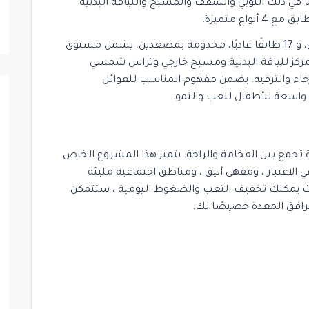
ي ذلك اللوبي والسقف والمسبح واللياقة البدنية
يتكون المشروع من 3 طوابق سفلية، وطابق أرضي، و 17 طابقًا عاديًا، مخدومة بمصعدين. يشمل مستوى
مركز للياقة البدنية ومسبح خارجي وتراس شمسي
خاء والترفيه. يضمن مفهوم المناسب للعوائل
واسعة للأطفال للعب والنمو.
$ 1,300,000
جمع بين الفخامة والراحة. يتميز هذا المشروع الخاص
الاعتبار ، ومقهى أنيق ، ومناطق اجتماعية مليئة
جاهز للسكن
جاهز للسكن
حيث يمكنك تخفيف التعب والضغوط اليومية ، ستتمكن
للبيع
رافق المعدة خصيصًا لك.
15
مشروع Mogan Vadi Evleri
Maslak
/
Istanbul
/
Sariyer