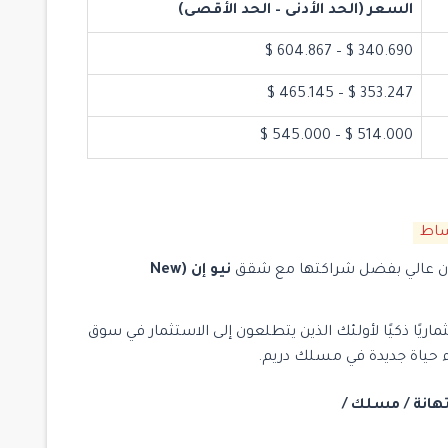
السعر (الحد الأدنى – الحد الأقصى)
340.690 $ – 604.867 $
353.247 $ – 465.145 $
514.000 $ – 545.000 $
ان عالي بفضل شراكتها مع شقق
نيو إن (New
ريًا ذكيًا لأولئك الذين يتطلعون إلى الاستثمار في سوق
ء حياة جديدة في مسلك دريم.
تهانة / مسلك /