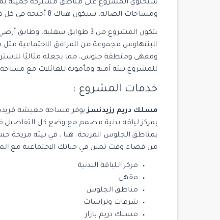
سيحتوي المشروع على مناطق مشتركة جميلة بما ف
ومساحات الصالة. سيكون هناك 8 أجنحة في كل طابق مع 4 أنواع متميزة.
البنتهاوس مجموعة من المرافق الاجتماعية مثل 
ومقهى ومنطقة جلوس، مما يجعله مثاليًا للاستر
للمشروع بيئة آمنة ومأمونة للعائلات مع مساحة 
خدمات المشروع :
$ 2,700,000
مسلك دريم رزيدنسز
يوفر مساحة معيشة فريدة ت
بمركز لياقة بدنية مصمم مع وضع كل التفاصيل في 
بمناطق الجلوس المريحة. هنا ، في بيئة مريحة 
للبيع
من قضاء وقت ثمين في حياتك الاجتماعية مع الم
مركز اللياقة البدنية
مقهى
14
مناطق الجلوس
مشروع Yoo Istanbul
شرفات وتراسات
Istanbul
/
Beşiktaş
مسلك دريم بازار