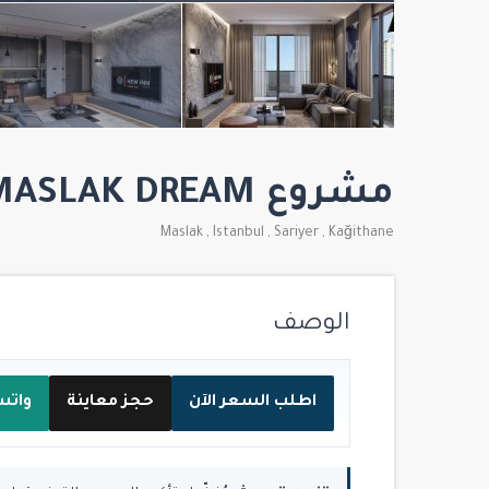
مشروع MASLAK DREAM مسلك دريم
Maslak
,
Istanbul
,
Sariyer
,
Kağithane
الوصف
اطلب السعر الآن
حجز معاينة
واتس