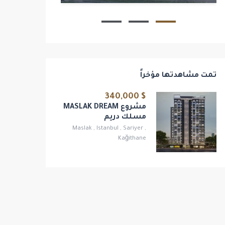
2
1
1
تمت مشاهدتها مؤخراً
$ 340,000
مشروع MASLAK DREAM
مسلك دريم
Maslak
,
Istanbul
,
Sariyer
,
Kağithane