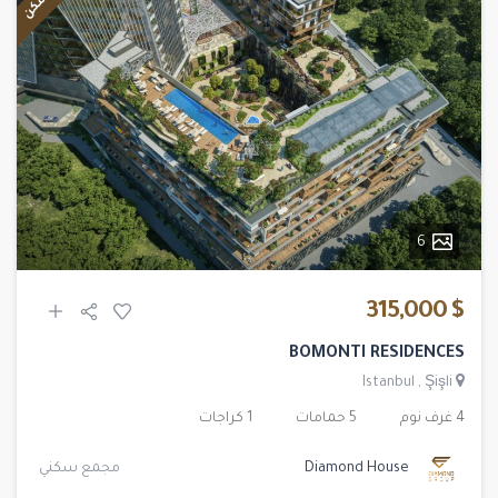
6
$ 315,000
BOMONTI RESIDENCES
Istanbul
,
Şişli
4 غرف نوم
5 حمامات
1 كراجات
Diamond House
مجمع سكني