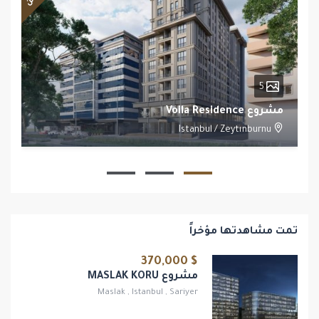
5
مشروع Voila Residence
Istanbul
/
Zeytınburnu
1
1
تمت مشاهدتها مؤخراً
$ 370,000
مشروع MASLAK KORU
Maslak
,
Istanbul
,
Sariyer