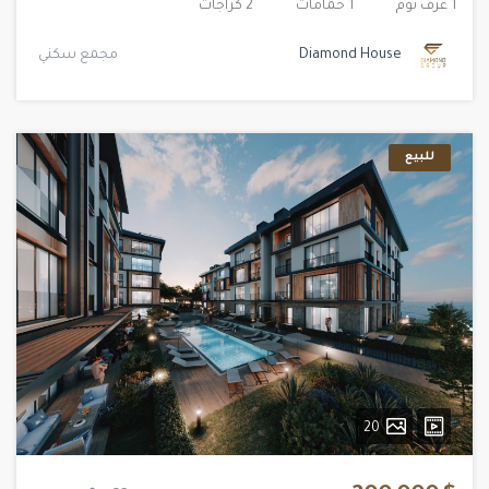
1 غرف نوم
1 حمامات
2 كراجات
Diamond House
مجمع سكني
للبيع
20