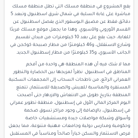
يقع المشروع في منطقة مسلك التي تطل منطقة مسلك
مباشرة على غابة السلية في شمال شرق اسطنبول وتبعد 5
دقائق فقط عن مضيق البوسفور الذي يفصل اسطنبول عن
القسم الأوروبي والآسيوي. وهذا ما يجعل موقع مسلك فريدًا
للغاية، حيث يقع على بعد 10 كيلومترات من ميدان تقسيم
وشارع الاستقلال، و46 كيلومترًا من مطار صبيحة كوكجن في
الجانب الآسيوي، و35 كيلومترًا من مطار إسطنبول الجديد.
مما لا شك فيه أن هذه المنطقة هي واحدة من أفخم
المناطق في اسطنبول. نظراً لمزيجها بين الحضارة والتطور
العمراني الرائع، من ناطحات السحاب إلى المجمعات السكنية
المستقرة والمناسبة للعيش والصديقة للاستثمار، تتمتع
المنطقة بتاريخ طويل من الانتعاش والازدهار حتى أصبحت
اليوم المركز المالي الأول في إسطنبول، منطقة تطوير عمراني
في إسطنبول، بالإضافة إلى وجود مراكز تسوق ضخمة
وأسواق وشبكة مواصلات جيدة ومستشفيات خاصة
وحكومية ومدارس دولية وجامعات مهنية متنوعة، مما يجعل
فرص الاستثمار والسكن خياراً صالحاً ومناسباً في المستقبل