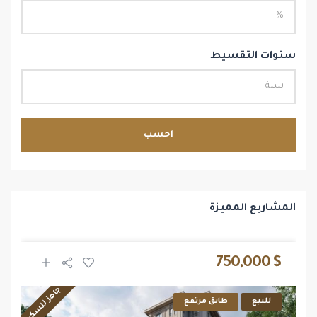
سنوات التقسيط
احسب
المشاريع المميزة
$ 750,000
جاهز للسكن
للبيع
طابق مرتفع