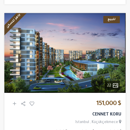
جاهز للسكن
للبيع
22
$ 151,000
CENNET KORU
Istanbul
,
Küçükçekmece