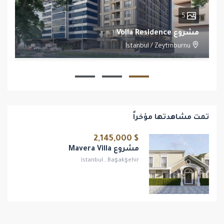
5
مشروع Voila Residence
Istanbul
/
Zeytınburnu
1
1
تمت مشاهدتها مؤخراً
$ 2,145,000
مشروع Mavera Villa
Istanbul
,
Başakşehir