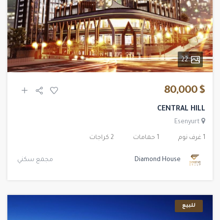
22
$ 80,000
CENTRAL HILL
Esenyurt
1 غرف نوم
1 حمامات
2 كراجات
Diamond House
مجمع سكني
للبيع