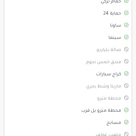
حمام تركي
حماية 24
ساونا
سينما
صالة بلياردو
فندق خمس نجوم
كراج سيارات
مارينا وشط بحري
محطة مترو
محطة مترو بل قرب
مسابح
ملعب غولف