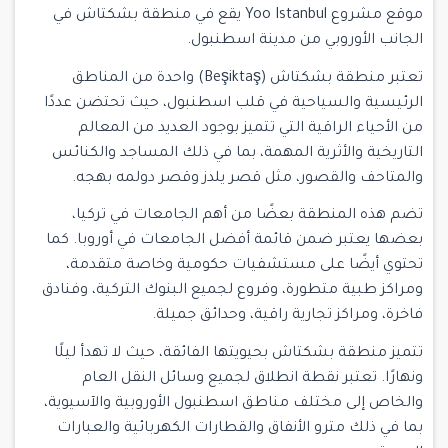
موقع مشروع Yoo Istanbul يقع في منطقة بشكتاش في
الجانب الأوروبي من مدينة اسطنبول.
تعتبر منطقة بشكتاش (Beşiktaş) واحدة من المناطق
الرئيسية والسياحية في قلب اسطنبول، حيث تحتضن عددًا
من الأحياء الراقية التي تتميز بوجود العديد من المعالم
التاريخية والأثرية المهمة، بما في ذلك المساجد والكنائس
والمتاحف والقصور، مثل قصر يلدز وقصر دولمه بهجه.
تضم هذه المنطقة بعضًا من أهم الجامعات في تركيا،
بعضها يعتبر ضمن قائمة أفضل الجامعات في أوروبا. كما
تحتوي أيضًا على مستشفيات حكومية وخاصة متقدمة،
ومراكز طبية متطورة، وفروع لجميع البنوك التركية، وفنادق
فاخرة، ومراكز تجارية راقية، وحدائق جميلة.
تتميز منطقة بشكتاش بحيويتها الفائقة، حيث لا تهدأ ليلًا
ونهارًا. تعتبر نقطة انطلاق لجميع وسائل النقل العام
والخاص إلى مختلف مناطق اسطنبول الأوروبية والآسيوية،
بما في ذلك مترو الأنفاق والقطارات الكهربائية والعبارات