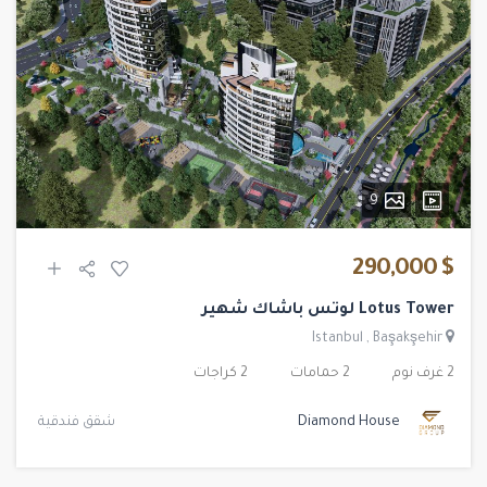
9
$ 290,000
Lotus Tower لوتس باشاك شهير
Istanbul
,
Başakşehir
2 غرف نوم
2 حمامات
2 كراجات
Diamond House
شقق فندقية