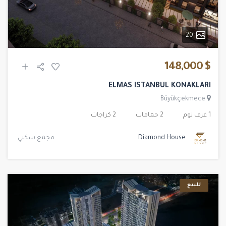
20
$ 148,000
ELMAS ISTANBUL KONAKLARI
Büyükçekmece
1 غرف نوم
2 حمامات
2 كراجات
Diamond House
مجمع سكني
للبيع