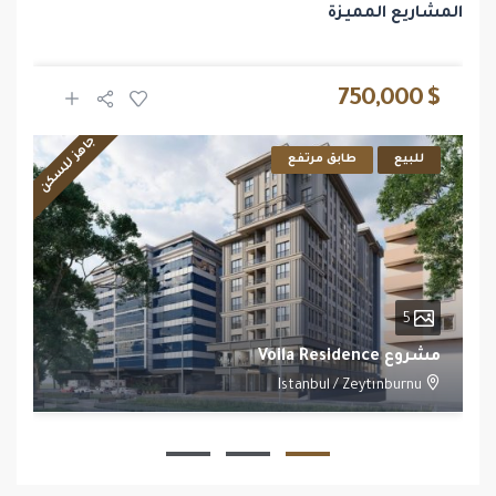
المشاريع المميزة
$ 750,000
جاهز للسكن
للبيع
طابق مرتفع
5
مشروع Voila Residence
Istanbul
/
Zeytınburnu
1
1