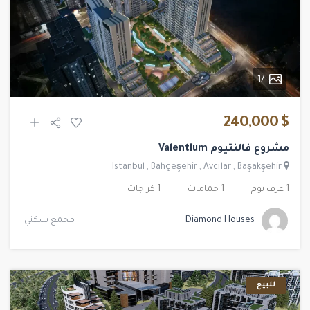
17
$ 240,000
مشروع فالنتيوم Valentium
Istanbul
,
Bahçeşehir
,
Avcılar
,
Başakşehir
1 غرف نوم
1 حمامات
1 كراجات
Diamond Houses
مجمع سكني
للبيع