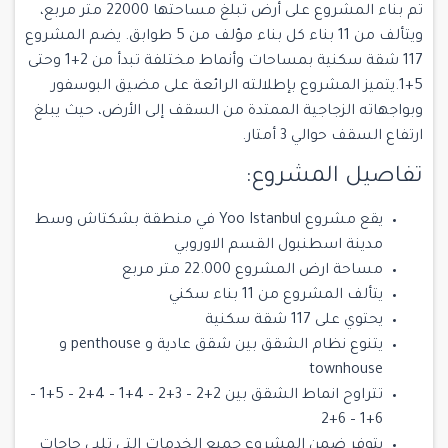
تم بناء المشروع على أرض تبلغ مساحتها 22000 متر مربع،
ويتألف من 11 بناء كل بناء مؤلف من 5 طوابق. يضم المشروع
117 شقة سكنية بمساحات وأنماط مختلفة تبدأ من 2+1 وحتى
5+1.يتميز المشروع بإطلالته الرائعة على مضيق البوسفور
وبواجهاته الزجاجية الممتدة من السقف إلى الأرض، حيث يبلغ
ارتفاع السقف حوالي 3 أمتار.
تفاصيل المشروع:
يقع مشروع Yoo Istanbul في منطقة بشكتاش وسط
مدينة اسطنبول القسم الاوروبي
مساحة ارض المشروع 22.000 متر مربع
يتألف المشروع من 11 بناء سكني
يحتوي على 117 شقة سكنية
يتنوع نظام الشقق بين شقق عادية و penthouse و
townhouse
تتراوح انماط الشقق بين 2+2 – 3+2 – 4+1 – 4+2 – 5+1 –
6+1 – 6+2
يتوفر ضمن المشروع جميع الخدمات التي تلبي حاجات