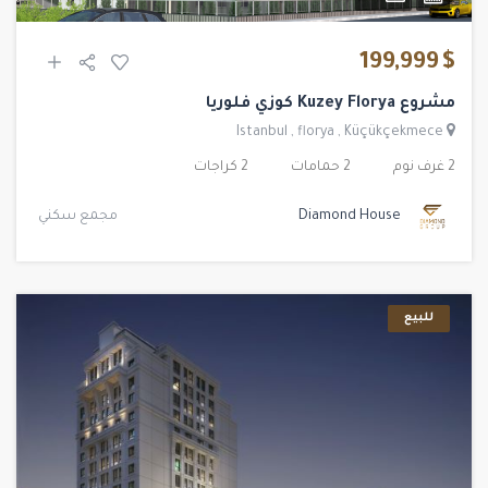
$ 199,999
مشروع Kuzey Florya كوزي فلوريا
Istanbul
,
florya
,
Küçükçekmece
2 غرف نوم
2 حمامات
2 كراجات
Diamond House
مجمع سكني
للبيع