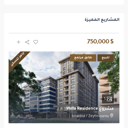
المشاريع المميزة
$ 750,000
جاهز للسكن
للبيع
طابق مرتفع
5
مشروع Voila Residence
Istanbul
/
Zeytınburnu