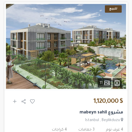
للبيع
11
$ 1,120,000
مشروع mabeyn sahil
Istanbul
,
Beylikduzu
4 غرف نوم
3 حمامات
4 كراجات