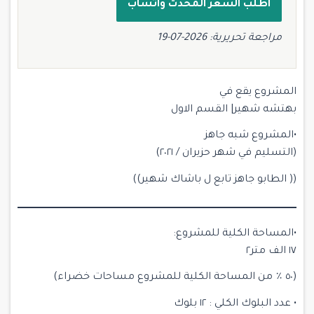
اطلب السعر المحدّث واتساب
مراجعة تحريرية: 2026-07-19
المشروع يقع في
بهتشه شهير| القسم الاول
•المشروع شبه جاهز
(التسليم في شهر حزيران / ٢٠٢١)
(( الطابو جاهز تابع ل باشاك شهير))
•المساحة الكلية للمشروع:
١٧ الف متر٢
(٥٠ ٪؜ من المساحة الكلية للمشروع مساحات خضراء)
• عدد البلوك الكلي : ١٢ بلوك