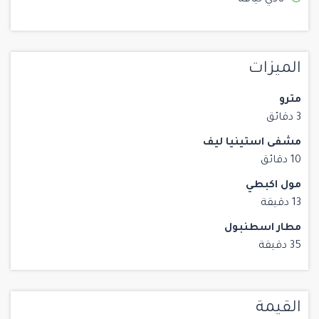
نادي لياقة
الميزات
مترو
3 دقائق
مشفى استينيا ليف
10 دقائق
مول اكبطي
13 دقيقة
مطار اسطنبول
35 دقيقة
القيمة