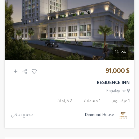
14
$ 91,000
RESIDENCE INN
Başakşehir
1 غرف نوم
1 حمامات
2 كراجات
Diamond House
مجمع سكني