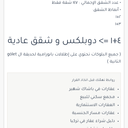
• عدد الشقق الإجمالي : ١٤٧ شقة فقط
• أنماط الشقق:
٢+١
٣+١
٤+١ => دوبلكس و شقق عادية
( جميع البلوكات تحتوي على إطلالات بانورامية لحديقة ال gölet
الثانية )
روابط تهمّك قبل اتخاذ القرار
عقارات في باشاك شهير
مجمع سكني للبيع
العقارات الاستثمارية
عقارات مسار الجنسية
دليل شراء عقار في تركيا