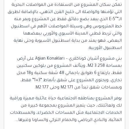
تمكن سكان المشروع من الاستفادة من المواصلات البحرية
التي تؤمنها والواصلة الى خليج القرن الذهبي، بالإضافة لطريق
الـ”E-5″ الذي يبعد بضع دقائق فقط عن المشروع ويمر منه
خط المتروبوس وهي وسيلة المواصلات الأهم في اسطنبول
والتي تربط قطبي المدينة الآسيوي والأوربي ببعضهما
البعض، فهو يمتد من بداية اسطنبول الآسيوية وحتى نهاية
اسطنبول الأوربية.
بني مشروع أشيان كوناكلاري – Aşian Konakları على أرض
بمساحة 3.258 M2، ويتألف المشروع من بلوكين سكنيين
فقط، بارتفاع 6 طوابق باجمالي 48 شقة سكنية و18 محل
تجاري، ويحتوي المشروع على شقق بأنماط “3+1” فقط،
وبمساحات شقق تبدأ من 171 M2 وحتى 177 M2.
يوفر المشروع بمناطقه الاجتماعية حياة عائلية مميزة وراقية
لك ولعائلتك، حيث يتميز المشروع بمجموعة كبيرة من
الخدمات الاجتماعية مثل المساحات الخضراء، والمسطحات
المائية، والنادي الرياضي والحمام التركي والساونا وغيرها…