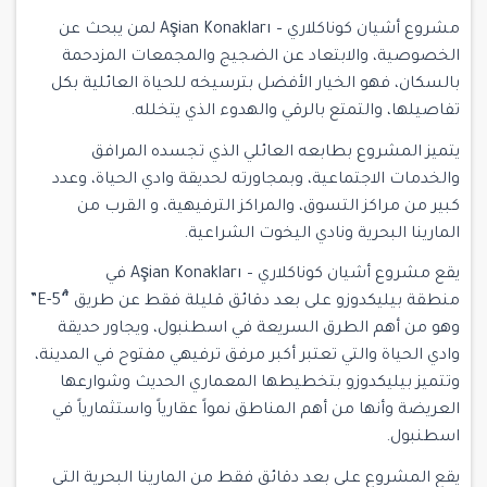
مشروع أشيان كوناكلاري – Aşian Konakları لمن يبحث عن
الخصوصية، والابتعاد عن الضجيج والمجمعات المزدحمة
بالسكان، فهو الخيار الأفضل بترسيخه للحياة العائلية بكل
تفاصيلها، والتمتع بالرقي والهدوء الذي يتخلله.
يتميز المشروع بطابعه العائلي الذي تجسده المرافق
والخدمات الاجتماعية، وبمجاورته لحديقة وادي الحياة، وعدد
كبير من مراكز التسوق، والمراكز الترفيهية، و القرب من
المارينا البحرية ونادي اليخوت الشراعية.
يقع مشروع أشيان كوناكلاري – Aşian Konakları في
منطقة بيليكدوزو على بعد دقائق قليلة فقط عن طريق “ُE-5”
وهو من أهم الطرق السريعة في اسطنبول، ويجاور حديقة
وادي الحياة والتي تعتبر أكبر مرفق ترفيهي مفتوح في المدينة،
وتتميز بيليكدوزو بتخطيطها المعماري الحديث وشوارعها
العريضة وأنها من أهم المناطق نمواً عقارياً واستثمارياً في
اسطنبول.
يقع المشروع على بعد دقائق فقط من المارينا البحرية التي