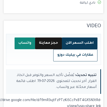
نادي لياقة
VIDEO
اطلب السعر الآن
حجز معاينة
واتساب
عقارات في بيليك دوزو
تنبيه تحديث:
يُفضّل تأكيد السعر والتوفر قبل اتخاذ
القرار. آخر تحديث للمحتوى: 2026-07-19. اطلب قائمة
أسعار محدّثة عبر واتساب.
://drive.google.com/file/d/19mR3ujtFzPTzKiSCcPxBT4GXSN3tRd-
v/view?usp=share_link