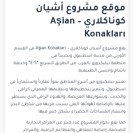
موقع
مشروع أشيان
كوناكلاري –
Aşian
Konakları
يقع مشروع أشيان كوناكلاري – Aşian Konakları في القسم
الأوربي من مدينة اسطنبول وتحديداً في
منطقة بيليكدوزو بالقرب من الطريق السريع “E-5” وحديقة
ياشام واديسي الطبيعية.
تعتبر بيليكدوزو من أسرع المناطق نمواً
عقارياً واستثمارياً في
اسطنبول
، وتتميز بتخطيطها وتنظيمها العمراني الراقي
والحديث، وبشوارعها العريضة، والهدوء الراقي الذي يسيطر
عليها بالإضافة لهوائها النقي بسبب قربها من شاطئ البحر،
وانتشار المساحات الخضراء بشكل كبير فيها.
كما يقع بجوار المشروع عدد كبير من المراكز التجارية
الضخمة، إضافة للمقاهي والمطاعم الراقية، والمراكز