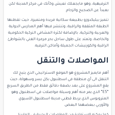
الترفيهية، وهو مايجعلك تعيش وكأنك في مركز المدينة لكن
بعيداً عن الضجيج والزحام.
تتميز
بيليكدوزو
بطبيعة سكانية فريدة ومتميزة، حيث تقطنها
الطبقة المثقفة والراقية، وتنتشر فيها أهم المدارس الدولية
والعربية والتركية، بالإضافة لكثرة المشافي التركية الحكومية
والخاصة، وتمتد على طول ساحل بحر مرمرة الغني بالشواطئ
الراقية والكورنيشات الجميلة وأماكن الترفيه.
المواصلات والتنقل
أهم مايميز المشروع هو الموقع الاستراتيجي الذي يتيح لك
التنقل الى أي منطقة في اسطنبول بكل يسر وسهولة، حيث
يقع المشروع على بعد بضعة دقائق فقط من الطريق السريع
“E5” الذي يمر منه أهم وسيلة مواصلات في اسطنبول وهو
المتروبوس الذي يربط قطبي مدينة اسطنبول الآسيوي
والأوربي ببعضهما البعض.
كما يمكنه الاستفادة من المواصلات البحرية في المارينا