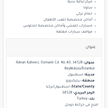
مركز لياقة بدنية.
ساونا.
حمام تركي.
أماكن مخصصة للعب الأطفال.
مسارات للمشي وأماكن مخصصة للجلوس.
مواقف سيارات مغلقة.
عنوان
عنوان:
Adnan Kahveci, Osmanlı Cd. No:40, 34528
Beylikdüzü/İstanbul
مدينة:
اسطنبول
منطقة:
بيليكدوزو
State/County:
اسطنبول/تركيا
الرمز البريدي:
34528
بلد:
Turkey
افتح في خرائط جوجل