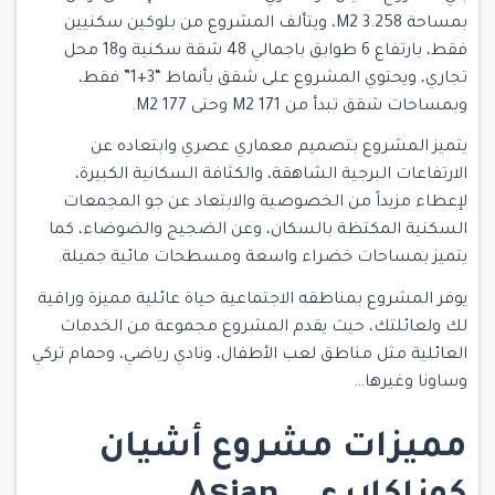
بمساحة 3.258 M2، ويتألف المشروع من بلوكين سكنيين
فقط، بارتفاع 6 طوابق باجمالي 48 شقة سكنية و18 محل
تجاري، ويحتوي المشروع على شقق بأنماط “3+1” فقط،
وبمساحات شقق تبدأ من 171 M2 وحتى 177 M2.
يتميز المشروع بتصميم معماري عصري وابتعاده عن
الارتفاعات البرجية الشاهقة، والكثافة السكانية الكبيرة،
لإعطاء مزيداً من الخصوصية والابتعاد عن جو المجمعات
السكنية المكتظة بالسكان، وعن الضجيج والضوضاء، كما
يتميز بمساحات خضراء واسعة ومسطحات مائية جميلة.
يوفر المشروع بمناطقه الاجتماعية حياة عائلية مميزة وراقية
لك ولعائلتك، حيث يقدم المشروع مجموعة من الخدمات
العائلية مثل مناطق لعب الأطفال، ونادي رياضي، وحمام تركي
وساونا وغيرها…
مميزات
مشروع أشيان