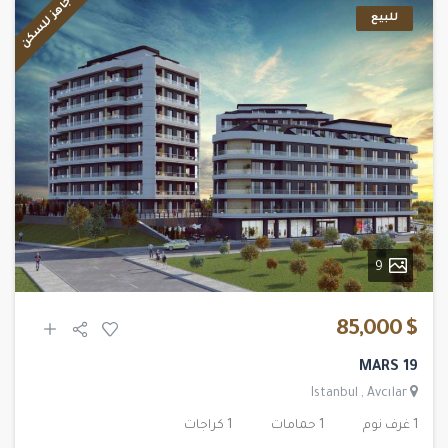
جاهز للسكن
للبيع
9
$ 85,000
MARS 19
Istanbul
,
Avcılar
1 غرف نوم
1 حمامات
1 كراجات