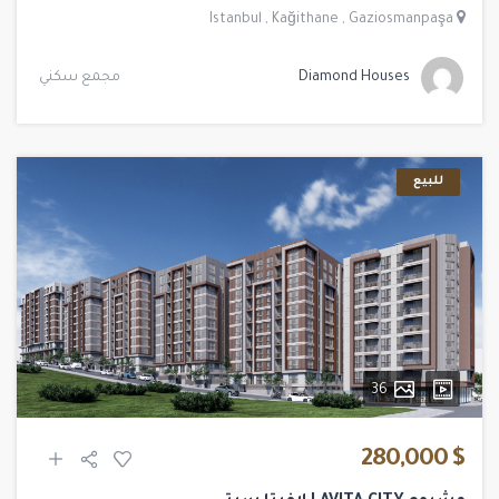
Istanbul
,
Kağithane
,
Gaziosmanpaşa
Diamond Houses
مجمع سكني
للبيع
36
$ 280,000