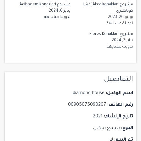
مشروع Akca konaklari أكشا
مشروع Acibadem Konaklari
كوناكلاري
يناير 6, 2024
يوليو 26, 2023
تدوينة مشابهة
تدوينة مشابهة
مشروع Flores Konaklari
يناير 2, 2024
تدوينة مشابهة
التفاصيل
اسم الوكيل:
diamond house
رقم الهاتف:
00905075090207
تاريخ الإنشاء:
2021
النوع:
مجمع سكني
تم البيع:
لا