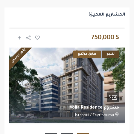
المشاريع المميزة
$ 750,000
جاهز للسكن
للبيع
طابق مرتفع
5
مشروع Voila Residence
Istanbul
/
Zeytınburnu
1
1