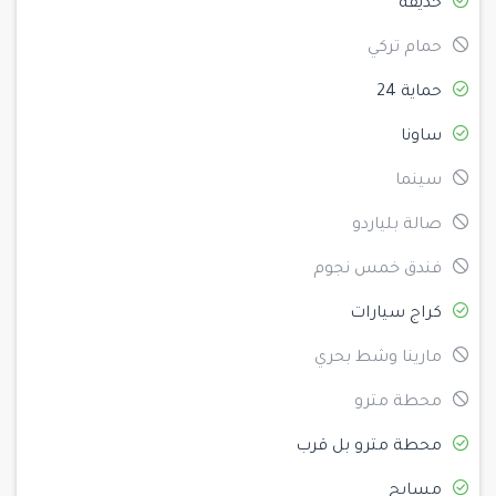
حديقة
حمام تركي
حماية 24
ساونا
سينما
صالة بلياردو
فندق خمس نجوم
كراج سيارات
مارينا وشط بحري
محطة مترو
محطة مترو بل قرب
مسابح