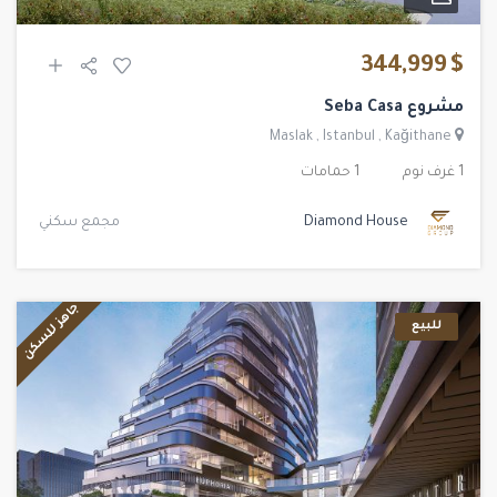
$ 344,999
مشروع Seba Casa
Maslak
,
Istanbul
,
Kağithane
1 غرف نوم
1 حمامات
Diamond House
مجمع سكني
جاهز للسكن
للبيع