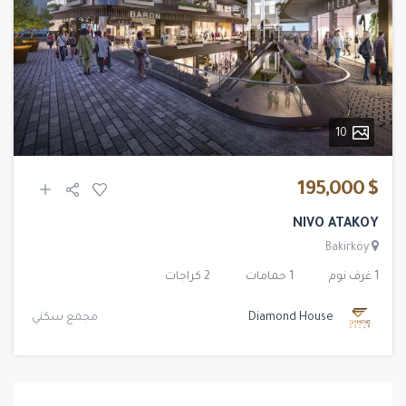
10
$ 195,000
NIVO ATAKOY
Bakirköy
1 غرف نوم
1 حمامات
2 كراجات
Diamond House
مجمع سكني