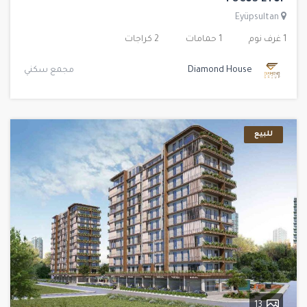
FOCUS EYUP
Eyüpsultan
1 غرف نوم
1 حمامات
2 كراجات
Diamond House
مجمع سكني
للبيع
13