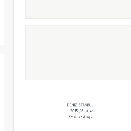
$ 1,300,000
جاهز للسكن
جاهز للسكن
للبيع
DENIZ ISTANBUL
فبراير 18, 2015
تدوينة مشابهة
15