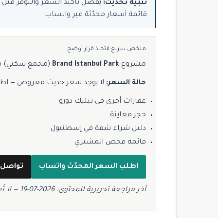
تنبيه تحديث:
قائمة أسعار محدّثة عبر واتساب.
ملخص سريع لاتخاذ قرار أوضح
مشروع
Brand Istanbul Park
(مجمع سكني) 
حالة السعر:
لا يوجد سعر حديث معروض — اط
عقارات أخرى في بيليك دوزو
حجز معاينة
دليل شراء شقة في إسطنبول
قائمة فحص المشتري
اطلب السعر المحدّث واتساب
تواصل 
آخر مراجعة تحريرية للمحتوى: 2026-07-19 — لا تُعد الأسعار المخزّنة ضمانًا للتوفر.