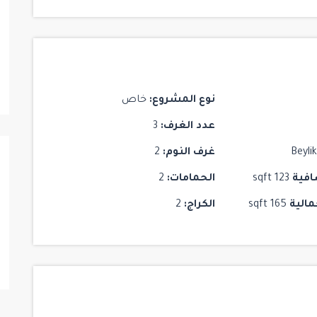
مشروع Mogan Vadi Evleri
Maslak
/
Istanbul
/
Sariyer
5
5
6
نوع المشروع:
خاص
عدد الغرف:
3
Beyli
غرف النوم:
2
افية
123 sqft
الحمامات:
2
مالية
165 sqft
الكراج:
2