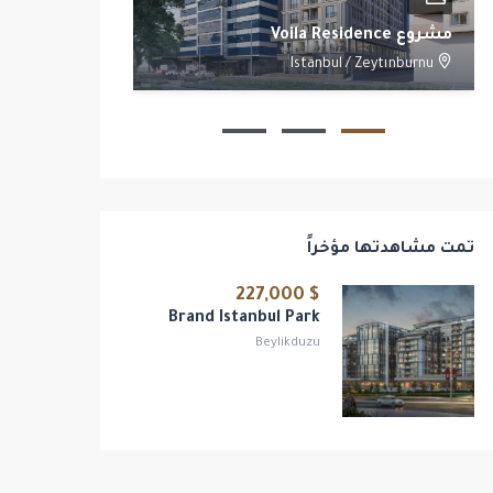
مشروع Voila Residence
مشروع Yoo Istanbul
/
Beşiktaş
Istanbul
/
Zeytınburnu
2
1
1
تمت مشاهدتها مؤخراً
$ 227,000
Brand Istanbul Park
Beylikduzu