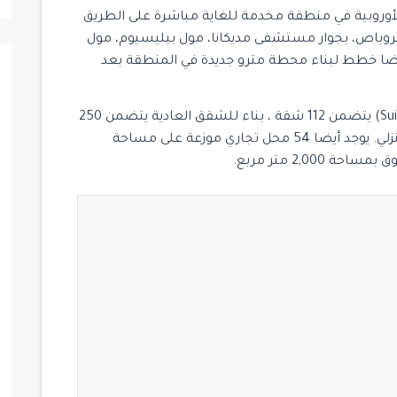
أوروبية في منطقة مخدمة للغاية مباشرة على الطريق
 المتروباص، بجوار مستشفى مديكانا، مول بيليسيوم، مول
أيضا خطط لبناء محطة مترو جديدة في المنطقة بعد
يتكون المشروع من 3 أبنية ، بناء شقق فخمة (Suites) يتضمن 112 شقة ، بناء للشقق العادية يتضمن 250
شقة و بناء للمكاتب المنزلية يتضمن 80 مكتب منزلي. يوجد أيضا 54 محل تجاري موزعة على مساحة