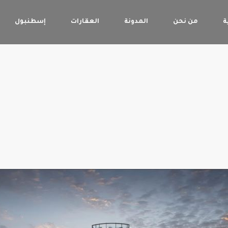
ة
من نحن
المدونة
العقارات
إسطنبول