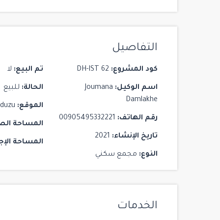
مشروع Yoo Istanbul
Istanbul
/
Beşiktaş
التفاصيل
3
3
2
كود المشروع:
DH-IST 62
تم البيع:
لا
اسم الوكيل:
Joumana
الحالة:
للبيع
Damlakhe
الموقع:
kduzu
رقم الهاتف:
00905495332221
المساحة الص
تاريخ الإنشاء:
2021
المساحة الإج
النوع:
مجمع سكني
الخدمات