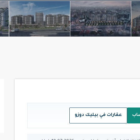
اب
عقارات في بيليك دوزو