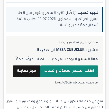
تنبيه تحديث:
يُفضّل تأكيد السعر والتوفر قبل اتخاذ
القرار. آخر تحديث للمحتوى: 2026-07-19. اطلب قائمة
أسعار محدّثة عبر واتساب.
ملخص سريع لاتخاذ قرار أوضح
مشروع
MESA ÇUBUKLUK
في
Beykoz
.
حالة السعر:
لا يوجد سعر حديث — اطلب عرضًا محدّثًا.
اطلب السعر المحدّث واتساب
حجز معاينة
مراجعة تحريرية: 2026-07-19
يقع في منطقة بيكوز بين غابات بولونيزكوي ومضيق البوسفور
3 دقائق من جسر السلطان محمد الفاتح الذي يربط بين