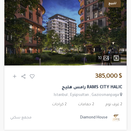
للبيع
10
$ 385,000
RAMS CITY HALIC رامس هليج
Istanbul
,
Eyüpsultan
,
Gaziosmanpaşa
2 غرف نوم
2 حمامات
2 كراجات
Diamond House
مجمع سكني