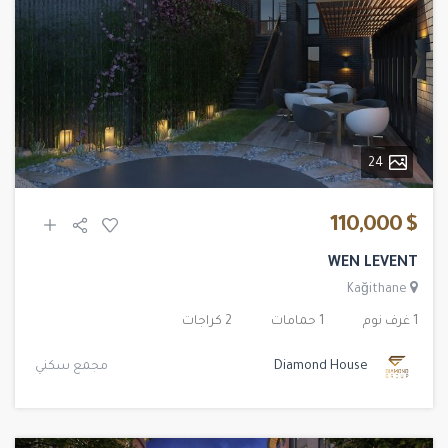
24
$ 110,000
WEN LEVENT
Kağithane
1 غرف نوم
1 حمامات
2 كراجات
Diamond House
مجمع سكني