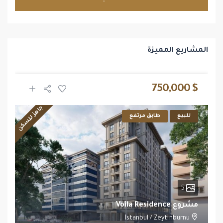
المشاريع المميزة
$ 750,000
جاهز للسكن
للبيع
طابق مرتفع
5
مشروع Voila Residence
Istanbul
/
Zeytınburnu