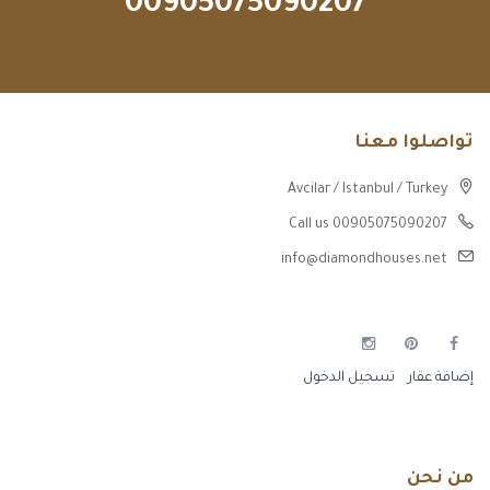
00905075090207
تواصلوا معنا
Avcilar / Istanbul / Turkey
Call us 00905075090207
info@diamondhouses.net
إضافة عقار
تسجيل الدخول
من نحن