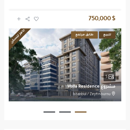
$ 750,000
جاهز للسكن
للبيع
طابق مرتفع
5
مشروع Voila Residence
Istanbul
/
Zeytınburnu
1
1