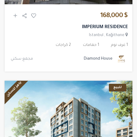
$ 168,000
IMPERIUM RESIDENCE
Istanbul
,
Kağithane
1 غرف نوم
1 حمامات
2 كراجات
Diamond House
مجمع سكني
جاهز للسكن
للبيع