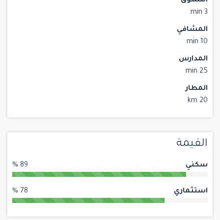
التسوق
3 min
المشافي
10 min
المدارس
25 min
المطار
20 km
القيمة
سكني
89 %
استثماري
78 %