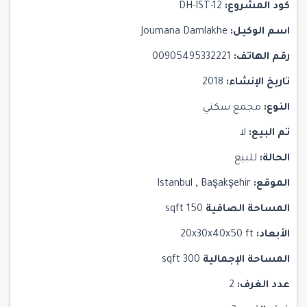
كود المشروع:
DH-IST-12
اسم الوكيل:
Joumana Damlakhe
رقم الهاتف:
00905495332221
تاريخ الإنشاء:
2018
النوع:
مجمع سكني
تم البيع:
لا
الحالة:
للبيع
الموقع:
Başakşehir
,
Istanbul
المساحة الصافية
150 sqft
الأبعاد:
20x30x40x50 ft
المساحة الإجمالية
300 sqft
عدد الغرف:
2