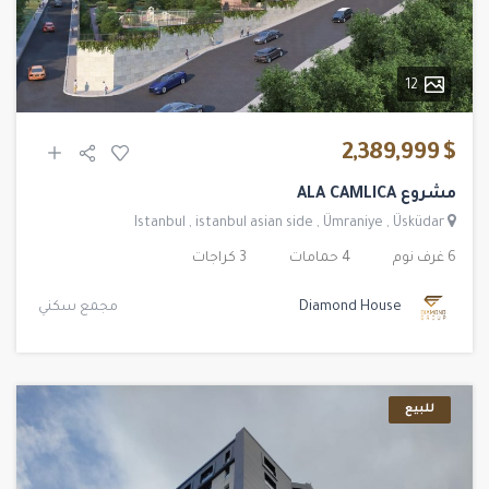
12
$ 2,389,999
مشروع ALA CAMLICA
Istanbul
,
istanbul asian side
,
Ümraniye
,
Üsküdar
6 غرف نوم
4 حمامات
3 كراجات
Diamond House
مجمع سكني
للبيع