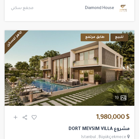
Diamond House
مجمع سكني
جاهز للسكن
للبيع
طابق مرتفع
19
$ 1,980,000
مشروع DORT MEVSIM VILLA
Istanbul
,
Büyükçekmece