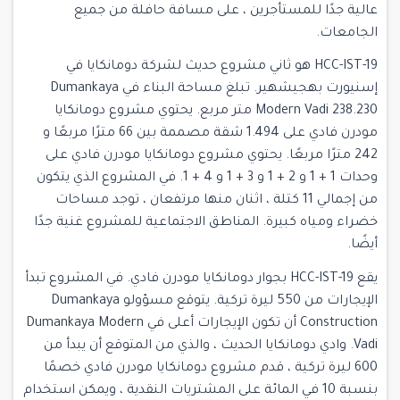
عالية جدًا للمستأجرين ، على مسافة حافلة من جميع
الجامعات.
HCC-IST-19 هو ثاني مشروع حديث لشركة دومانكايا في
إسنيورت بهجيشهير. تبلغ مساحة البناء في Dumankaya
Modern Vadi 238.230 متر مربع. يحتوي مشروع دومانكايا
مودرن فادي على 1.494 شقة مصممة بين 66 مترًا مربعًا و
242 مترًا مربعًا. يحتوي مشروع دومانكايا مودرن فادي على
وحدات 1 + 1 و 2 + 1 و 3 + 1 و 4 + 1. في المشروع الذي يتكون
من إجمالي 11 كتلة ، اثنان منها مرتفعان ، توجد مساحات
خضراء ومياه كبيرة. المناطق الاجتماعية للمشروع غنية جدًا
أيضًا.
يقع HCC-IST-19 بجوار دومانكايا مودرن فادي. في المشروع تبدأ
الإيجارات من 550 ليرة تركية. يتوقع مسؤولو Dumankaya
Construction أن تكون الإيجارات أعلى في Dumankaya Modern
Vadi. وادي دومانكايا الحديث ، والذي من المتوقع أن يبدأ من
600 ليرة تركية ، قدم مشروع دومانكايا مودرن فادي خصمًا
بنسبة 10 في المائة على المشتريات النقدية ، ويمكن استخدام