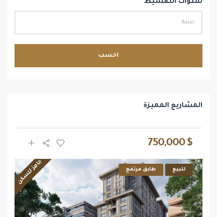
سنوات التقسيط
احسب
المشاريع المميزة
$ 750,000
جاهز للسكن
للبيع
طابق مرتفع