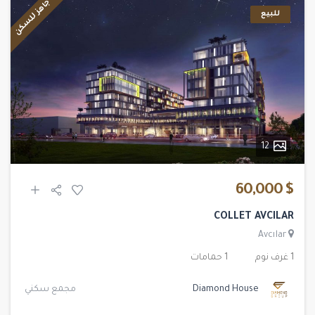
جاهز للسكن
للبيع
12
$ 60,000
COLLET AVCILAR
Avcılar
1 غرف نوم
1 حمامات
Diamond House
مجمع سكني