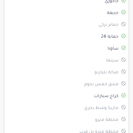
جاكوزي
حديقة
حمام تركي
حماية 24
ساونا
سينما
صالة بلياردو
فندق خمس نجوم
كراج سيارات
مارينا وشط بحري
محطة مترو
محطة مترو بل قرب