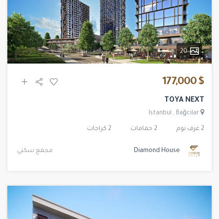
20
$ 177,000
TOYA NEXT
Istanbul
,
Bağcilar
2 غرف نوم
2 حمامات
2 كراجات
Diamond House
مجمع سكني