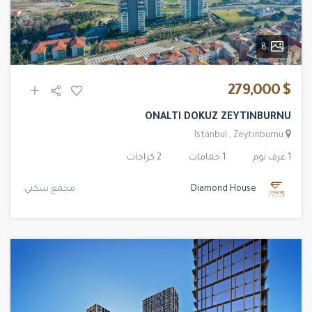
8
$ 279,000
ONALTI DOKUZ ZEYTINBURNU
Istanbul
,
Zeytınburnu
1 غرف نوم
1 حمامات
2 كراجات
Diamond House
مجمع سكني