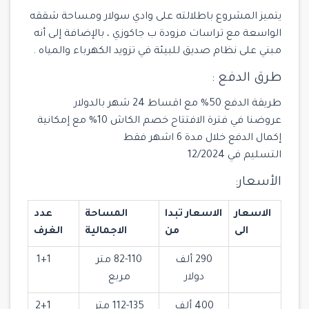
يتميز المشروع باطلالته على وادي سولار ومساحة شققه
الواسعة مع تراسات مزودة ب جاكوزي ، بالإضافة إلى أنه
مبني على نظام صديق للبيئة في تزويد الكهرباء والمياه .
طرق الدفع :
طريقة الدفع 50% مع اقساط 24 شهر بالدولار
عروضنا في فترة الافتتاح خصم الكاش 10% مع إمكانية
إكمال الدفع خلال مدة 6 اشهر فقط
التسليم في 12/2024
الأسعار:
الاسعار
الاسعار تبدا
المساحة
عدد
الى
من
الاجمالية
الغرف
290 ألف
82-110 متر
1+1
دولار
مربع
400 ألف
112-135 متر
2+1