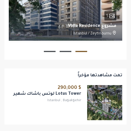
5
مشروع Voila Residence
Istanbul
/
Zeytınburnu
1
1
تمت مشاهدتها مؤخراً
$ 290,000
Lotus Tower لوتس باشاك شهير
Istanbul
,
Başakşehir