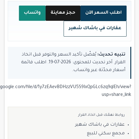
اطلب السعر الآن
حجز معاينة
واتساب
عقارات في باشاك شهير
تنبيه تحديث:
يُفضّل تأكيد السعر والتوفر قبل اتخاذ
القرار. آخر تحديث للمحتوى: 2026-07-19. اطلب قائمة
أسعار محدّثة عبر واتساب.
ve.google.com/file/d/1y7zEAevBDHzzVU5S9IxQpGLc6zq9qlEh/view?
usp=share_link
روابط تهمّك قبل اتخاذ القرار
عقارات في باشاك شهير
مجمع سكني للبيع