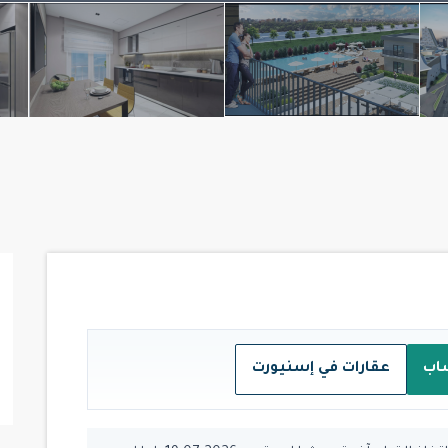
اب
عقارات في إسنيورت