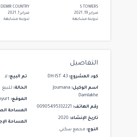
DEMIR COUNTRY
S TOWERS
مشروع Yoo Istanbul
فبراير 19, 2021
فبراير 1, 2021
Istanbul
/
Beşiktaş
تدوينة مشابهة
تدوينة مشابهة
3
3
2
التفاصيل
كود المشروع:
DH-IST 43
تم البيع:
لا
اسم الوكيل:
Joumana
الحالة:
للبيع
Damlakhe
الموقع:
nyurt
رقم الهاتف:
00905495332221
المساحة الص
تاريخ الإنشاء:
2020
المساحة الإج
النوع:
مجمع سكني