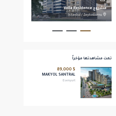
مشروع Voila Residence
مشروع Yoo Istanbul
/
Beşiktaş
Istanbul
/
Zeytınburnu
2
1
1
تمت مشاهدتها مؤخراً
$ 89,000
MAKYOL SANTRAL
Esenyurt