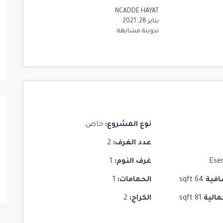
NCADDE HAYAT
مشروع Mogan Vadi Evleri
يناير 28, 2021
Maslak
/
Istanbul
/
Sariyer
تدوينة مشابهة
5
5
6
نوع المشروع:
خاص
عدد الغرف:
2
Ese
غرف النوم:
1
افية
64 sqft
الحمامات:
1
مالية
81 sqft
الكراج:
2