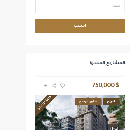
احسب
المشاريع المميزة
$ 2,700,000
$ 750,000
جاهز للسكن
للبيع
طابق مرتفع
للبيع
14
5