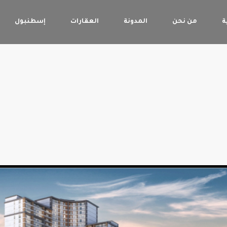
ة
من نحن
المدونة
العقارات
إسطنبول