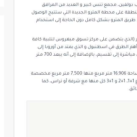
 دولفين، مجمع تنس كبير و العديد من المرافق
نطقة على محطة المترو الجديدة التي ستتيح الوصول
ريق المترو بشكل كامل دون الحاجة إلى استخدام
 (الذي يتضمن على مركز تسوق ميغروس لتلبية كافة
رب طريق E80 الرئيسي (أحد أهم الطرق في اسطنبول و الذي يمتد من أوروبا إلى
إيران) و محطة الحافلات التي تمر منها باصات نقل مباشرة إلى تقسيم، بالإضافة إلى أنه يبعد 700 متر
يتكون المشروع من 5 أبنية أعلاها ذو 23 طابق بمساحة 16,906 متر مربع منها 7,500 متر مربع مخصصة
للمساحات الخضراء، و يحتوي على 403 شقة بأنواع 1+1، 1+2 و 1+3 كل منها مع شرفة أو تراس، كما