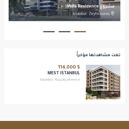
مشروع Voila Residence
Istanbul
,
Zeytınburnu
1
1
تمت مشاهدتها مؤخراً
$ 114,000
MEST ISTANBUL
Istanbul
,
Küçükçekmece