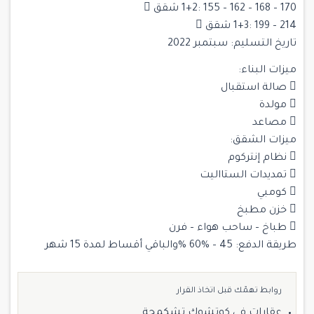
170 – 168 – 162 – 155 :1+2 شقق 
214 – 199 :1+3 شقق 
تاريخ التسليم: سبتمبر 2022
ميزات البناء:
 صالة استقبال
 مولدة
 مصاعد
ميزات الشقق:
 نظام إنتركوم
 تمديدات الستااليت
 كومبي
 خزن مطبخ
 طباخ – ساحب هواء – فرن
طريقة الدفع: 45 – %60 %والباقي أقساط لمدة 15 شهر
روابط تهمّك قبل اتخاذ القرار
عقارات في كوتشوك تشكمجة