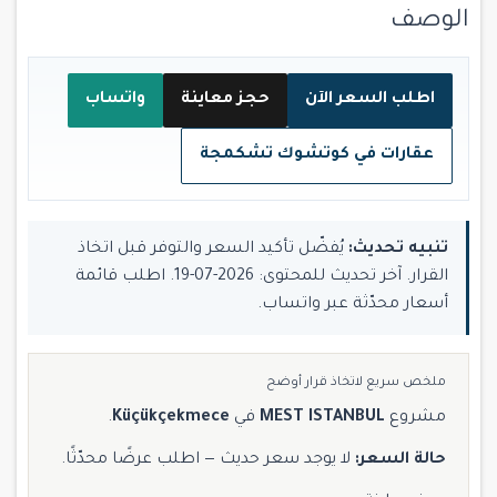
الوصف
اطلب السعر الآن
حجز معاينة
واتساب
عقارات في كوتشوك تشكمجة
تنبيه تحديث:
يُفضّل تأكيد السعر والتوفر قبل اتخاذ
القرار. آخر تحديث للمحتوى: 2026-07-19. اطلب قائمة
أسعار محدّثة عبر واتساب.
ملخص سريع لاتخاذ قرار أوضح
مشروع
MEST ISTANBUL
في
Küçükçekmece
.
حالة السعر:
لا يوجد سعر حديث — اطلب عرضًا محدّثًا.