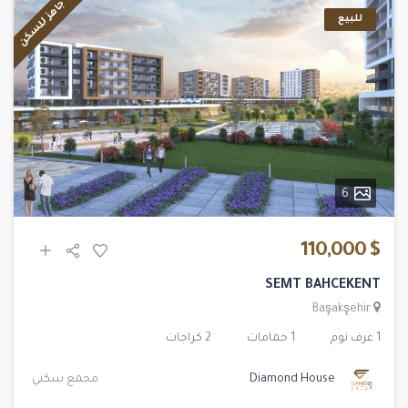
جاهز للسكن
للبيع
6
$ 110,000
SEMT BAHCEKENT
Başakşehir
1 غرف نوم
1 حمامات
2 كراجات
Diamond House
مجمع سكني