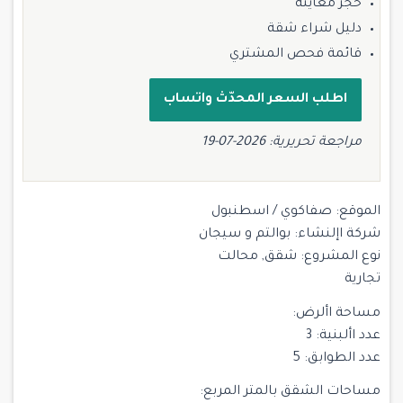
حجز معاينة
دليل شراء شقة
قائمة فحص المشتري
اطلب السعر المحدّث واتساب
مراجعة تحريرية: 2026-07-19
الموقع: صفاكوي / اسطنبول
شركة اإلنشاء: بوالتم و سيجان
نوع المشروع: شقق, محالت
تجارية
مساحة األرض:
عدد األبنية: 3
عدد الطوابق: 5
مساحات الشقق بالمتر المربع: