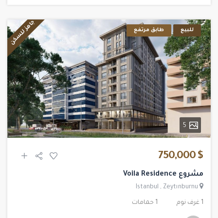
جاهز للسكن
للبيع
طابق مرتفع
5
$ 750,000
مشروع Voila Residence
Istanbul
,
Zeytınburnu
1 غرف نوم
1 حمامات