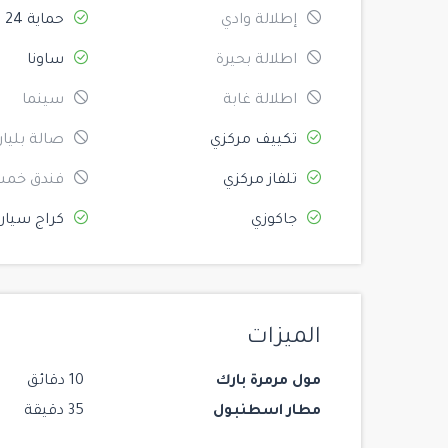
إطلالة وادي
حماية 24
اطلالة بحيرة
ساونا
اطلالة غابة
سينما
تكييف مركزي
صالة بليار
تلفاز مركزي
فندق خمس
جاكوزي
كراج سيار
الميزات
مول مرمرة بارك
10 دقائق
مطار اسطنبول
35 دقيقة