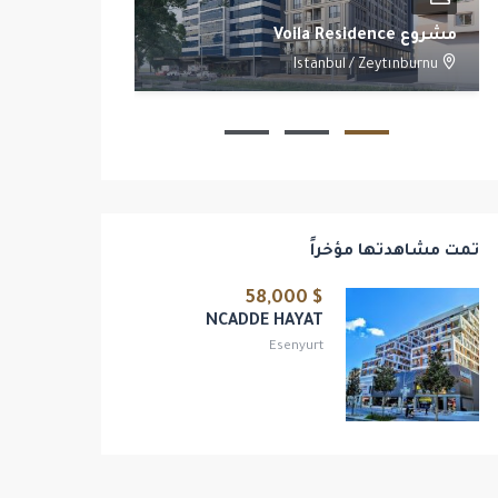
مشروع Voila Residence
مشروع Yoo Istanbul
/
Beşiktaş
Istanbul
/
Zeytınburnu
2
1
1
تمت مشاهدتها مؤخراً
$ 58,000
NCADDE HAYAT
Esenyurt