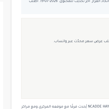
يُفضّل تأكيد السعر والتوفر قبل اتخاذ القرار. آخر تحديث للمحتوى: 2026-07-19. اطلب
لب عرض سعر محدّث عبر واتساب.
إلى جانب إطلالة جميلة على الشارع ، فإن سكن NCADDE HAYAT يُحدث فرقًا مع موقعه المركزي ومع مراكز