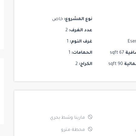
مشروع Mogan Vadi Evleri
Maslak
/
Istanbul
/
Sariyer
نوع المشروع:
خاص
عدد الغرف:
2
5
5
6
Ese
غرف النوم:
1
افية
67 sqft
الحمامات:
1
مالية
90 sqft
الكراج:
2
مارينا وشط بحري
محطة مترو