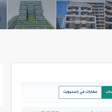
اب
عقارات في إسنيورت