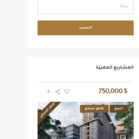
احسب
المشاريع المميزة
$ 2,700,000
$ 750,000
جاهز للسكن
للبيع
طابق مرتفع
للبيع
14
5