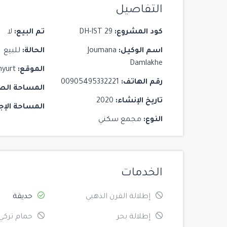
التفاصيل
مشروع Yoo Istanbul
Istanbul
/
Beşiktaş
كود المشروع:
DH-IST 29
تم البيع:
لا
اسم الوكيل:
Joumana
الحالة:
للبيع
3
3
2
Damlakhe
الموقع:
nyurt
رقم الهاتف:
00905495332221
المساحة الص
تاريخ الإنشاء:
2020
المساحة الإج
النوع:
مجمع سكني
الخدمات
إطلالة القرن الذهبي
حديقة
إطلالة بحر
حمام تركي