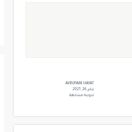
AVRUPARK HAYAT
$ 1,300,000
يناير 26, 2021
تدوينة مشابهة
جاهز للسكن
جاهز للسكن
للبيع
15