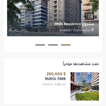
5
مشروع Voila Residence
Istanbul
/
Zeytınburnu
1
1
تمت مشاهدتها مؤخراً
$ 260,000
NUROL PARK
Istanbul
,
Bağcilar