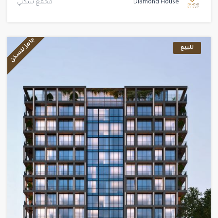
Diamond House
مجمع سكني
جاهز للسكن
للبيع