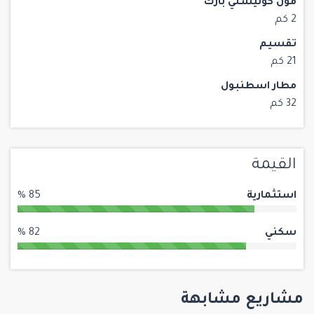
مول كونيشلي بارك
2 كم
تقسيم
21 كم
مطار اسطنبول
32 كم
القيمة
استثمارية
85 %
سكني
82 %
مشاريع مشابهة