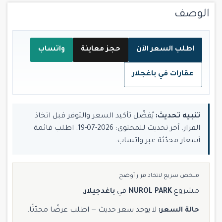
الوصف
اطلب السعر الآن
حجز معاينة
واتساب
عقارات في باغجلار
تنبيه تحديث:
يُفضّل تأكيد السعر والتوفر قبل اتخاذ
القرار. آخر تحديث للمحتوى: 2026-07-19. اطلب قائمة
أسعار محدّثة عبر واتساب.
ملخص سريع لاتخاذ قرار أوضح
مشروع
NUROL PARK
في
باغدجيلار
.
حالة السعر:
لا يوجد سعر حديث — اطلب عرضًا محدّثًا.