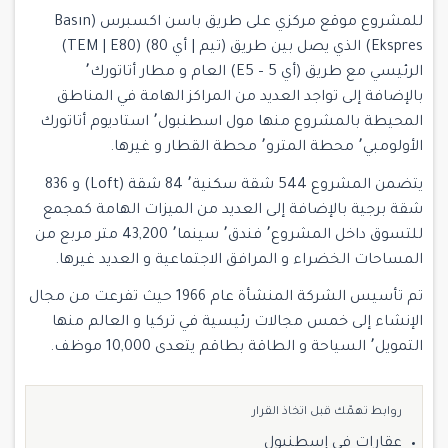
للمشروع موقع مركزي على طريق باسن اكسبرس (Basın
Ekspres) الذي يصل بين طريق (تيم | أي 80) (TEM | E80)
الرئيسي مع طريق (أي 5 – E5) العام و مطار أتاتورك٬
بالإضافة إلى تواجد العديد من المراكز الهامة في المناطق
المحيطة بالمشروع منها مول اسطنبول٬ استاديوم أتاتورك
الأولومبي٬ محطة المترو٬ محطة القطار و غيرها.
يتضمن المشروع 544 شقة سكنية٬ 84 شقة (Loft) و 836
شقة برجية بالإضافة إلى العديد من الميزات الهامة كمجمع
للتسوق داخل المشروع٬ فندق٬ سينما٬ 43,200 متر مربع من
المساحات الخضراء و المرافق الاجتماعية و العديد غيرها.
تم تأسيس الشركة المنشأة عام 1966 حيث تفرعت من مجال
الإنشاء إلى خمس مجالات رئيسية في تركيا و العالم منها
التمويل٬ السياحة و الطاقة بطاقم يتعدى 10,000 موظف.
روابط تهمّك قبل اتخاذ القرار
عقارات في إسطنبول