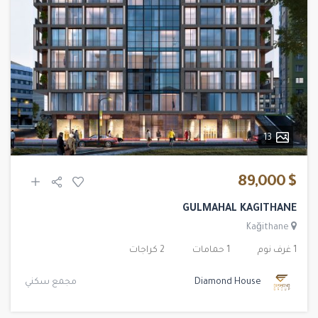
13
$ 89,000
GULMAHAL KAGITHANE
Kağithane
1 غرف نوم
1 حمامات
2 كراجات
Diamond House
مجمع سكني