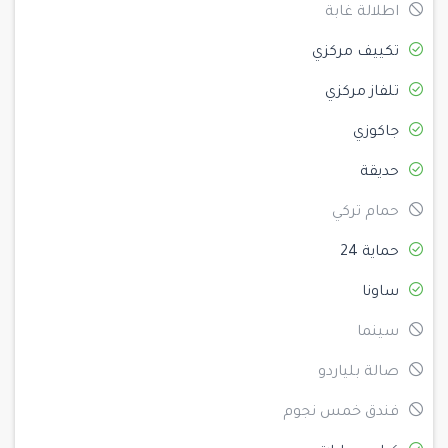
اطلالة غابة
تكييف مركزي
تلفاز مركزي
جاكوزي
حديقة
حمام تركي
حماية 24
ساونا
سينما
صالة بلياردو
فندق خمس نجوم