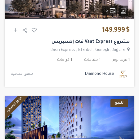
16
$ 149,999
مشروع Vaat Express فات إكسبريس
Basin Express
,
Istanbul
,
Güneşli
,
Bağcilar
1 غرف نوم
1 حمامات
1 كراجات
Diamond House
شقق فندقية
جاهز للسكن
للبيع