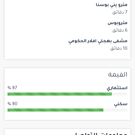
مترو يني بوسنا
7 دقائق
متروبوس
6 دقائق
مشفى بهجلي افلار الحكومي
10 دقائق
القيمة
استثماري
87 %
سكني
80 %