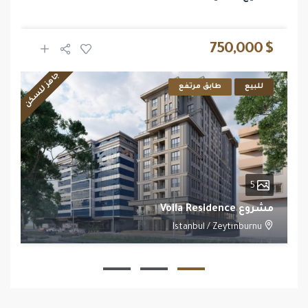
$ 750,000
جاهز للسكن
للبيع
طابق مرتفع
5
مشروع Voila Residence
Istanbul
/
Zeytınburnu
1
1