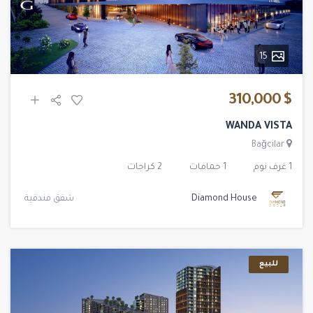
15
$ 310,000
WANDA VISTA
Bağcilar
1 غرف نوم
1 حمامات
2 كراجات
Diamond House
شقق فندقية
للبيع