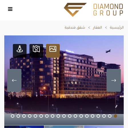
الرئيسية
العقار
شقق فندقية