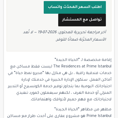
اطلب السعر المحدّث واتساب
تواصل مع المستشار
آخر مراجعة تحريرية للمحتوى: 2026-07-19 — لا تُعد
الأسعار المخزّنة ضمانًا للتوفر.
إقامة مخصصة لـ “الحياة الجيدة”
The Residences at Prime Istanbul ليست فقط مساكن مع
خدمات فندقية راقية ، بل هي منازل بها “مديرو نمط حياة” في
أماكن العمل. ستكون الإدارة الخبيرة في خدمتك لإدارة
احتياجاتك اليومية بما يتجاوز توفير خدمة الكونسيرج أو التدبير
المنزلي أو خدمة الغرف ، لكنهم سيعملون كمورد تنفيذي
لاحتياجاتك مع فهم حميم لأذواقك واهتماماتك.
مظهر من مظاهر “الحياة الجيدة”
Prime Istanbul هو مشروع عقاري على أحدث طراز مع مساكن