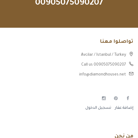
00905075090207
تواصلوا معنا
Avcilar / Istanbul / Turkey
Call us 00905075090207
info@diamondhouses.net
إضافة عقار
تسجيل الدخول
من نحن