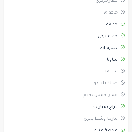
تلفاز مركزي
جاكوزي
حديقة
حمام تركي
حماية 24
ساونا
سينما
صالة بلياردو
فندق خمس نجوم
كراج سيارات
مارينا وشط بحري
محطة مترو