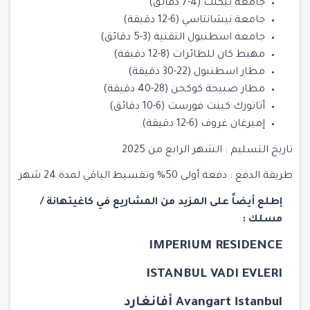
جامعة بيكنت (4-7 دقائق)
جامعة نيشانتاسي (6-12 دقيقة)
جامعة اسطنبول التقنية (3-5 دقائق)
مهبط كان للطائرات (8-12 دقيقة)
مطار اسطنبول (22-30 دقيقة)
مطار صبيحة كوكجن (28-40 دقيقة)
أتاتورك كينت فورست (6-10 دقائق)
إميرغان غروف (6-12 دقيقة)
تاريخ التسليم : الشهر الرابع من 2025
طريقة الدفع : دفعة أولى 50% وتقسيط الباقي لمدة 24 شهر
إطلع أيضاً على المزيد من المشاريع في كاغيتهانة /
مسلك :
IMPERIUM RESIDENCE
ISTANBUL VADI EVLERI
Avangart istanbul أفانغارد