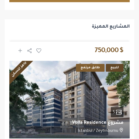
المشاريع المميزة
$ 750,000
جاهز للسكن
للبيع
طابق مرتفع
5
مشروع Voila Residence
Istanbul
/
Zeytınburnu