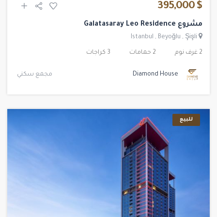
$ 395,000
مشروع Galatasaray Leo Residence
Istanbul
,
Beyoğlu
,
Şişli
2 غرف نوم
2 حمامات
3 كراجات
Diamond House
مجمع سكني
للبيع