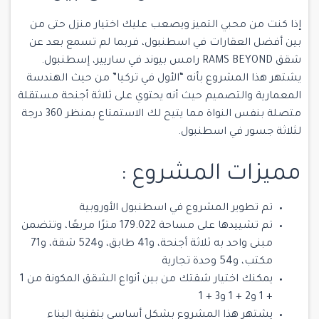
إذا كنت من محبي التميز ويصعب عليك اختيار منزل حتى من
بين أفضل العقارات في اسطنبول، فربما لم تسمع بعد عن
شقق RAMS BEYOND رامس بيوند في ساريير، إسطنبول.
يشتهر هذا المشروع بأنه “الأول في تركيا” من حيث الهندسة
المعمارية والتصميم حيث أنه يحتوي على ثلاثة أجنحة مستقلة
متصلة بنفس النواة مما يتيح لك الاستمتاع بمنظر 360 درجة
لثلاثة جسور في اسطنبول.
مميزات المشروع :
تم تطوير المشروع في اسطنبول الأوروبية
تم تشييدها على مساحة 179.022 مترًا مربعًا، وتتضمن
مبنى واحد به ثلاثة أجنحة، و41 طابق، و524 شقة، و71
مكتب، و54 وحدة تجارية
يمكنك اختيار شقتك من بين أنواع الشقق المكونة من 1
+ 1 و2 + 1 و3 + 1
يشتهر هذا المشروع بشكل أساسي بتقنية البناء