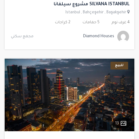
SILVANA ISTANBUL مشروع سيلفانا
Istanbul
,
Bahçeşehir
,
Başakşehir
4 غرف نوم
5 حمامات
2 كراجات
Diamond Houses
مجمع سكني
للبيع
13