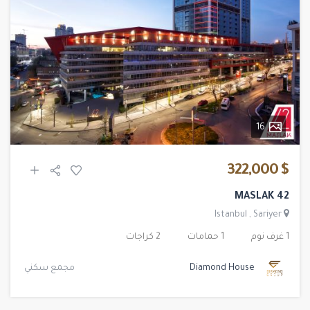
16
$ 322,000
42 MASLAK
Istanbul
,
Sariyer
1 غرف نوم
1 حمامات
2 كراجات
Diamond House
مجمع سكني