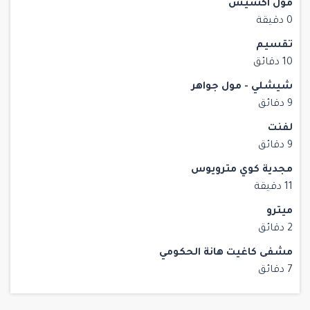
مول اكسيس
0 دقيقة
تقسيم
10 دقائق
شيشلي - مول جواهر
9 دقائق
لفنت
9 دقائق
مجدية كوي مترويوس
11 دقيقة
ميترو
2 دقائق
مشفى كاغيت هانة الحكومي
7 دقائق