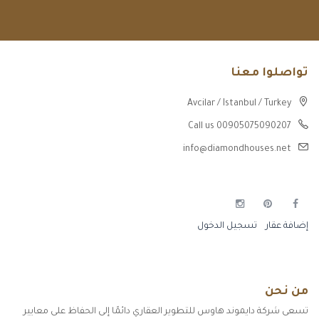
تواصلوا معنا
Avcilar / Istanbul / Turkey
Call us 00905075090207
info@diamondhouses.net
إضافة عقار
تسجيل الدخول
من نحن
تسعى شركة دايموند هاوس للتطوير العقاري دائمًا إلى الحفاظ على معايير