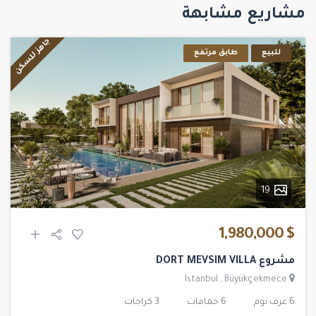
مشاريع مشابهة
جاهز للسكن
للبيع
طابق مرتفع
19
$ 1,980,000
مشروع DORT MEVSIM VILLA
Istanbul
,
Büyükçekmece
6 غرف نوم
6 حمامات
3 كراجات