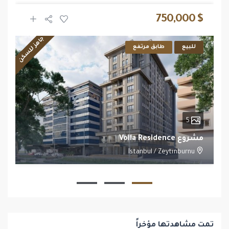
$ 750,000
جاهز للسكن
للبيع
طابق مرتفع
5
مشروع Voila Residence
Istanbul
/
Zeytınburnu
1
1
تمت مشاهدتها مؤخراً