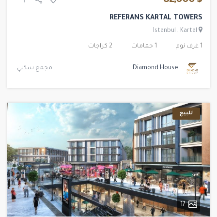
$ 82,000
REFERANS KARTAL TOWERS
Istanbul
,
Kartal
1 غرف نوم
1 حمامات
2 كراجات
Diamond House
مجمع سكني
للبيع
17