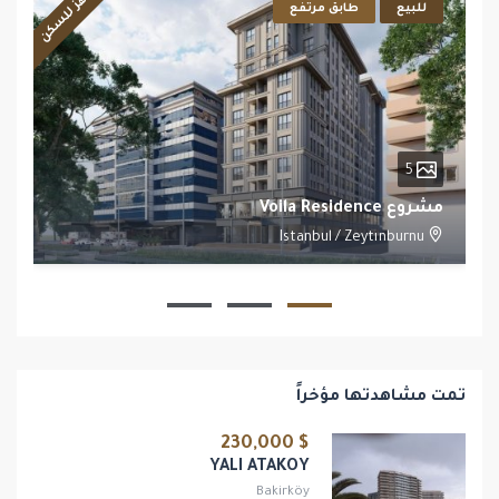
جاهز للسكن
للبيع
طابق مرتفع
5
مشروع Voila Residence
Istanbul
/
Zeytınburnu
1
1
تمت مشاهدتها مؤخراً
$ 230,000
YALI ATAKOY
Bakirköy