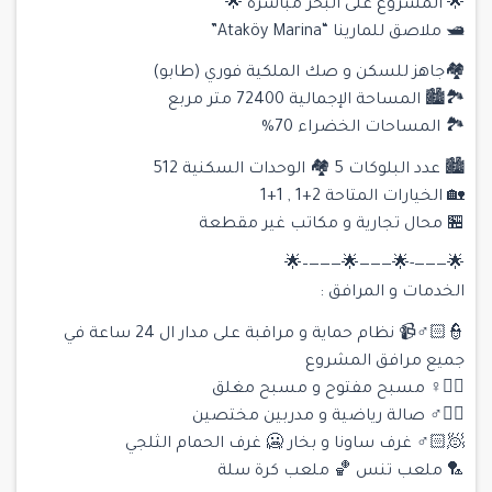
🌟 المشروع على البحر مباشرة 🌟
🛥 ملاصق للمارينا “Ataköy Marina”
🏘جاهز للسكن و صك الملكية فوري (طابو)
🏞🏙 المساحة الإجمالية 72400 متر مربع
🏞 المساحات الخضراء 70%
🏙 عدد البلوكات 5 🏘 الوحدات السكنية 512
🏡 الخيارات المتاحة 2+1 , 1+1
🏪 محال تجارية و مكاتب غير مقطعة
🌟———-🌟———🌟———–🌟
الخدمات و المرافق :
👮🏻♂📹 نظام حماية و مراقبة على مدار ال 24 ساعة في
جميع مرافق المشروع
🏊🏻♀ مسبح مفتوح و مسبح مغلق
🏋🏻♂ صالة رياضية و مدربين مختصين
🧖🏻♂ غرف ساونا و بخار 🥶 غرف الحمام الثلجي
🏸 ملعب تنس 🏀 ملعب كرة سلة