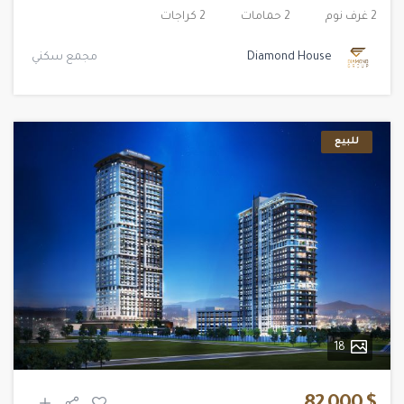
2 غرف نوم
2 حمامات
2 كراجات
Diamond House
مجمع سكني
للبيع
18