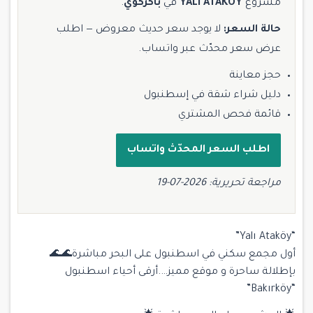
مشروع
YALI ATAKOY
في
باكركوي
.
حالة السعر:
لا يوجد سعر حديث معروض — اطلب
عرض سعر محدّث عبر واتساب.
حجز معاينة
دليل شراء شقة في إسطنبول
قائمة فحص المشتري
اطلب السعر المحدّث واتساب
مراجعة تحريرية: 2026-07-19
“Yalı Ataköy”
أول مجمع سكني في اسطنبول على البحر مباشرة🌊🌊
بإطلالة ساحرة و موقع مميز….أرقى أحياء اسطنبول
“Bakırköy”