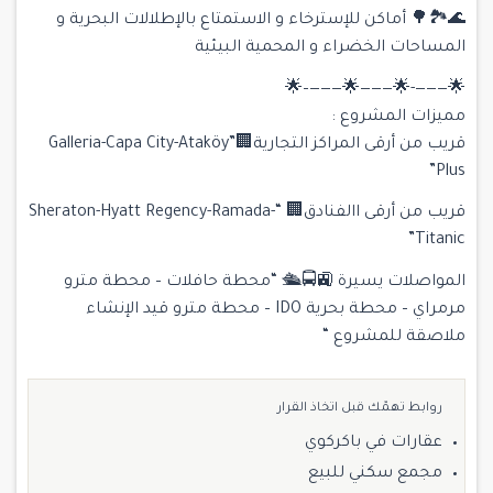
🌊🏞🌳 أماكن للإسترخاء و الاستمتاع بالإطلالات البحرية و
المساحات الخضراء و المحمية البيئية
🌟———-🌟———🌟———–🌟
مميزات المشروع :
قريب من أرقى المراكز التجارية🏢”Galleria-Capa City-Ataköy
Plus”
قريب من أرقى االفنادق🏢 “Sheraton-Hyatt Regency-Ramada-
Titanic”
المواصلات يسيرة 🚉🚍🛳 “محطة حافلات – محطة مترو
مرمراي – محطة بحرية IDO – محطة مترو قيد الإنشاء
ملاصقة للمشروع “
روابط تهمّك قبل اتخاذ القرار
عقارات في باكركوي
مجمع سكني للبيع