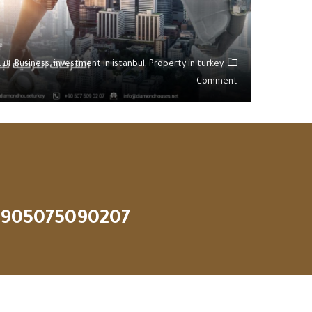
Property in turkey,
investment in istanbul,
Business,
الا
Comment
905075090207