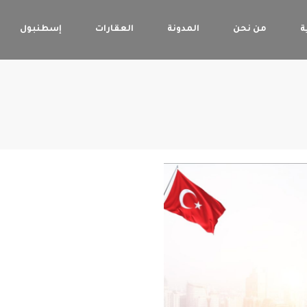
ة
من نحن
المدونة
العقارات
إسطنبول