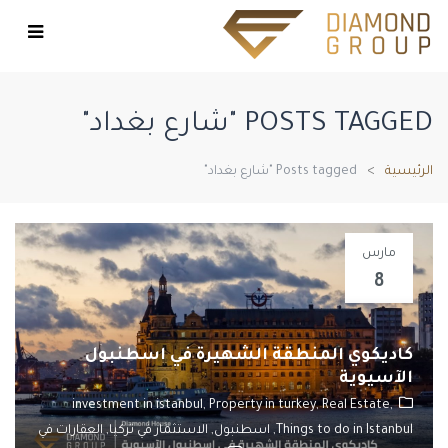
POSTS TAGGED "شارع بغداد"
الرئيسية
Posts tagged "شارع بغداد"
مارس
8
كاديكوي المنطقة الشهيرة في اسطنبول
الآسيوية
investment in istanbul,
Property in turkey,
Real Estate,
Things to do in Istanbul,
اسطنبول,
الاستثمار في تركيا,
العقارات في