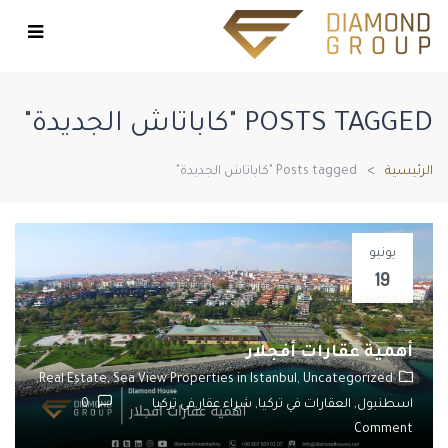
POSTS TAGGED "كاباتاش الجديدة"
الرئيسية
Posts tagged "كاباتاش الجديدة"
يونيو
19
أهمية عقارات أفجلار
Real Estate,
Sea View Properties in Istanbul,
Uncategorized,
اسطنبول,
العقارات في تركيا,
شراء عقار في تركيا
0
Comment