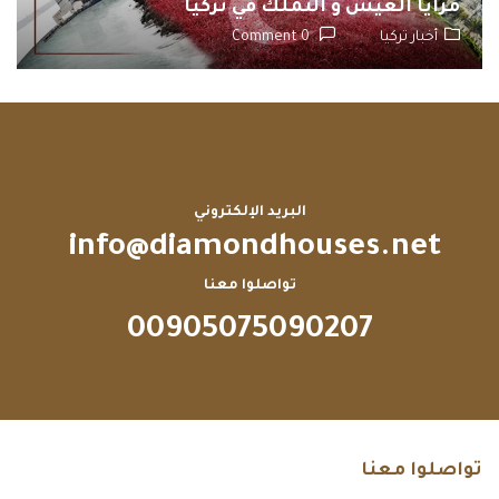
مزايا العيش و التملك في تركيا
أخبار تركيا
0 Comment
البريد الإلكتروني
info@diamondhouses.net
تواصلوا معنا
00905075090207
تواصلوا معنا