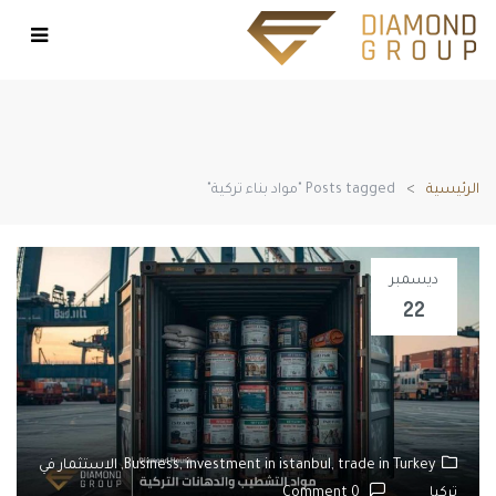
الرئيسية
Posts tagged "مواد بناء تركية"
ديسمبر
22
trade in Turkey,
investment in istanbul,
Business,
الاستثمار في
تركيا
0 Comment