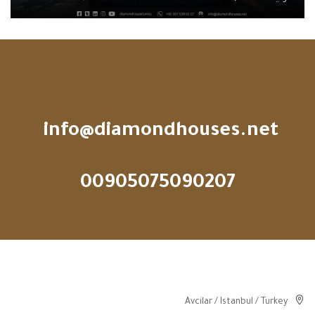
info@diamondhouses.net
00905075090207
Avcilar / Istanbul / Turkey