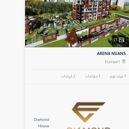
21
ARENA NUANS
Esenyurt
1 غرف نوم
1 حمامات
2 كراجات
Diamond
House