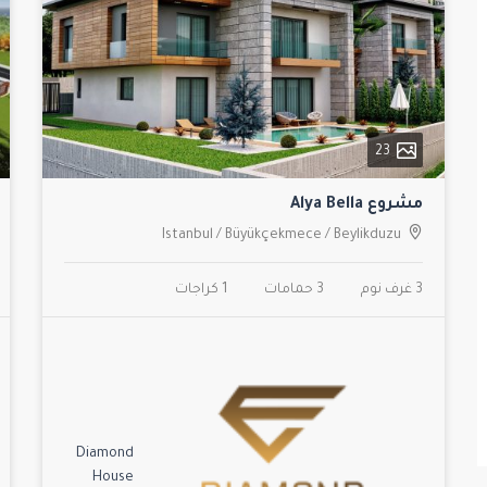
23
مشروع Alya Bella
Istanbul
/
Büyükçekmece
/
Beylikduzu
3 غرف نوم
3 حمامات
1 كراجات
Diamond
House