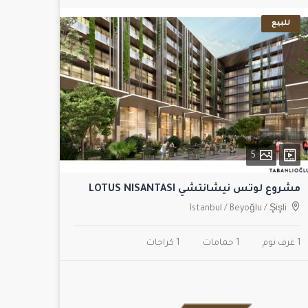
للبيع
5
مشروع لوتس نيشانتشي LOTUS NISANTASI
Istanbul
/
Beyoğlu
/
Şişli
1 غرف نوم
1 حمامات
1 كراجات