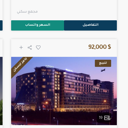
مجمع سكني
التفاصيل
السعر واتساب
$ 92,000
جاهز للسكن
للبيع
19