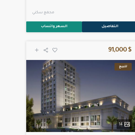
مجمع سكني
التفاصيل
السعر واتساب
$ 91,000
للبيع
14