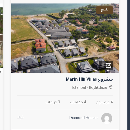
للبيع
11
مشروع Marin Hill Villas
Istanbul
/
Beylikduzu
4 غرف نوم
4 حمامات
3 كراجات
فيلا
Diamond Houses