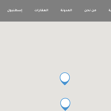
ة
من نحن
المدونة
العقارات
إسطنبول