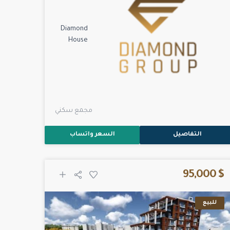
Diamond
House
مجمع سكني
التفاصيل
السعر واتساب
$ 95,000
للبيع