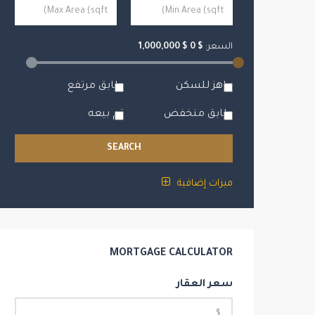
السعر:
$
0
$
1,000,000
جاهز للسكن
طابق مرتفع
طابق منخفض
تم بيعه
SEARCH
ميزات إضافية
MORTGAGE CALCULATOR
سعر العقار