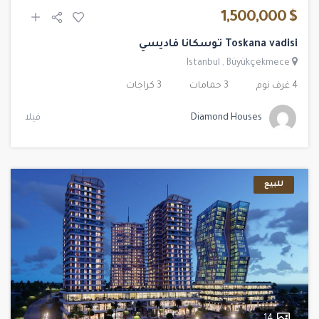
$ 1,500,000
Toskana vadisi توسكانا فاديسي
Istanbul
,
Büyükçekmece
4 غرف نوم
3 حمامات
3 كراجات
Diamond Houses
فيلا
للبيع