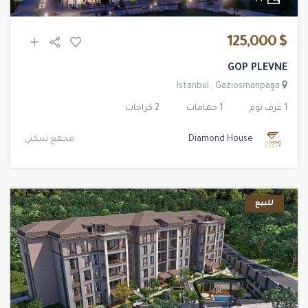
14
$ 125,000
GOP PLEVNE
Istanbul
,
Gaziosmanpaşa
1 غرف نوم
1 حمامات
2 كراجات
Diamond House
مجمع سكني
للبيع