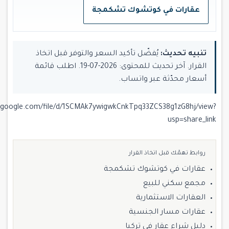
عقارات في كوتشوك تشكمجة
تنبيه تحديث:
يُفضّل تأكيد السعر والتوفر قبل اتخاذ
القرار. آخر تحديث للمحتوى: 2026-07-19. اطلب قائمة
أسعار محدّثة عبر واتساب.
ve.google.com/file/d/1SCMAk7ywigwkCnkTpq33ZCS38g1zG8hj/view?
usp=share_link
روابط تهمّك قبل اتخاذ القرار
عقارات في كوتشوك تشكمجة
مجمع سكني للبيع
العقارات الاستثمارية
عقارات مسار الجنسية
دليل شراء عقار في تركيا