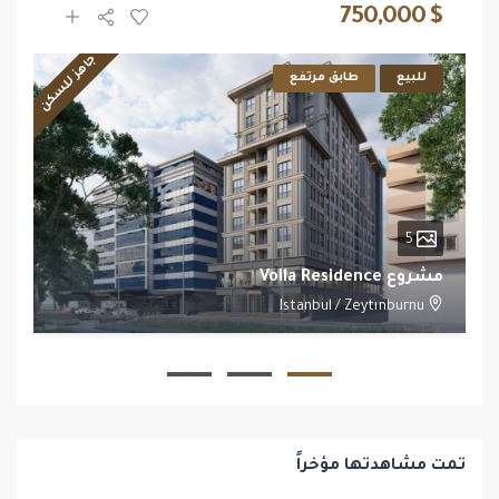
$ 750,000
جاهز للسكن
للبيع
طابق مرتفع
5
مشروع Voila Residence
Istanbul
/
Zeytınburnu
1
1
تمت مشاهدتها مؤخراً