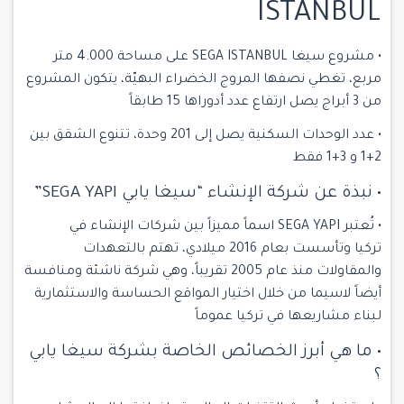
ISTANBUL
• مشروع سيغا SEGA ISTANBUL على مساحة 4.000 متر
مربع، تغطي نصفها المروج الخضراء البهيّة، يتكون المشروع
من 3 أبراج يصل ارتفاع عدد أدوراها 15 طابقاً
• عدد الوحدات السكنية يصل إلى 201 وحدة، تتنوع الشقق بين
2+1 و 3+1 فقط
• نبذة عن شركة الإنشاء “سيغا يابي SEGA YAPI”
• تُعتبر SEGA YAPI اسماً مميزاً بين شركات الإنشاء في
تركيا وتأسست بعام 2016 ميلادي، تهتم بالتعهدات
والمقاولات منذ عام 2005 تقريباً، وهي شركة ناشئة ومنافسة
أيضاً لاسيما من خلال اختيار المواقع الحساسة والاستثمارية
لبناء مشاريعها في
تركيا
عموماً
• ما هي أبرز الخصائص الخاصة بشركة سيغا يابي
؟