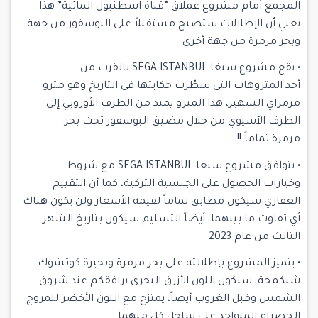
المجمع أمام مشروع عملاق “
قناة اسطنبول المائية
” هذا
يعني أن الإطلالات ستصبح مستقبلاً على البوسفور من جهة
وبحر مرمرة من جهة أخرى
• يقع مشروع سيغا SEGA ISTANBUL بالقرب من
أحد المتروهات التي سطّرت حكايتها في التاريخ وهو مترو
مرمراي الشهير، هذا المترو يمتد من الطرف الأوروبي إلى
الطرف الآسيوي من خلال
مضيق البوسفور
تحت بحر
مرمرة تماماً !!
• يتوافق مشروع سيغا SEGA ISTANBUL مع شروط
وخيارات
الحصول على الجنسية التركية
، كما أن التقييم
العقاري سيكون مطابق تماماً لقيمة الأسعار ولن يكون هناك
أي تفاوت ما بينهما، أيضاً التسليم سيكون بتاريخ الشهر
الثالث من عام 2023
• يتميز المشروع بإطلالته على بحر مرمرة وبحيرة كوتشوك
شيكمجة، سيكون اللون الأزرق البحري يرافقكم عند شروق
الشمس وقبل الغروب أيضاً، يمتزج مع اللون الأخضر للمروج
الخضراء المتواجد على ساحل كل منهما