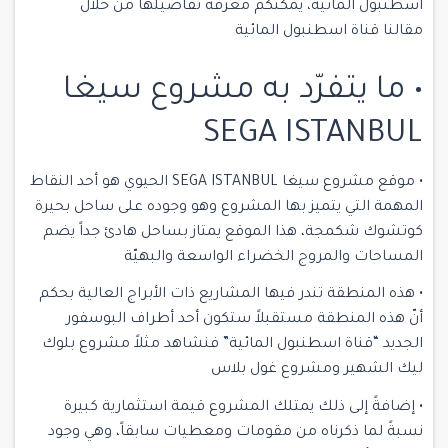
اسطنبول المائية
، يمكنكم معرفة تفاصيلها من خلال
مقالنا قناة اسطنبول المائية
• ما يتفرّد به مشروع سيغا
SEGA ISTANBUL
• موقع مشروع سيغا SEGA ISTANBUL الحيوي هو أحد النقاط
المهمة التي يتميز بها المشروع وهو وجوده على ساحل بحيرة
كوتشوك شكمجة، هذا الموقع يمتاز بساحل هادئ جداً يضم
المساحات والمروج الخضراء الواسعة والبهيّة
• هذه المنطقة تندر فيها المشاريع ذات الأبراج العالية بحكم
أنّ هذه المنطقة مستقبلاً ستكون أحد أطراف
البوسفور
الجديد
“
قناة اسطنبول المائية
” فنشاهد مثلاً مشروع بلوك
ليك الشهير ومشروع غول بلاس
• إضافةً إلى ذلك يمتلك المشروع قيمة استثمارية كبيرة
نسبةً لما ذكرناه من مقومات ومعطيات سابقاً، وهي وجود