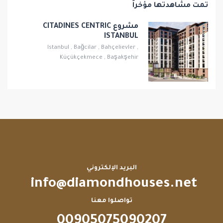
تمت مشاهدتها مؤخراً
مشروع CITADINES CENTRIC
ISTANBUL
Istanbul
,
Bağcilar
,
Bahçelievler
,
Küçükçekmece
,
Başakşehir
البريد الإلكتروني
info@diamondhouses.net
تواصلوا معنا
00905075090207