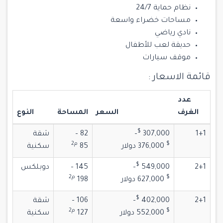
نظام حماية 24/7
مساحات خضراء واسعة
نادي رياضي
حديقة لعب للأطفال
موقف سيارات
قائمة الاسعار :
عدد
الغرف
السعر
المساحة
النوع
$‎
1+1
307,000
–
82 –
شقة
$‎
م2
376,000
دولار
85
سكنية
$‎
2+1
549,000
–
145 –
دوبلكس
$‎
م2
627,000
دولار
198
$‎
2+1
402,000
–
106 –
شقة
$‎
م2
552,000
دولار
127
سكنية