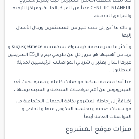
كما تضم منطقة الباسن اكسبرس حيث يتمركز مشروع
CENTRIC ISTANBUL عدداً من المراكز المالية، ومراكز الترفيه،
والمرافق الخدمية،
و ذاك ما أدى إلى جذب كثير من المستثمرين ورجال الأعمال
إليها.
و أ كثر ما يميز منطقة كوتشوك تشكميجيه Küçükçekmece و
يزيد من أهميتها هو مرور كلٍ من طريقي تيم و الE5 السريعين
عبرها اللذان يعتبران شرياني المواصلات الرئيسيين لمدينة
اسطنبول .
عدا أنها مخدمة بشكبة مواصلات كاملة و مميزة بحيث يُعد
الميتروبوس من أهم مواصلات المنطقة و المدينة برمتها ،
إضافةً إلى إحاطة المشروع بكافة الخدمات الاجتماعية من
مؤسسات صحية و تعليمية الحكومي منها و الخاص و
المواصلات العامة أيضاً
ميزات موقع المشروع :