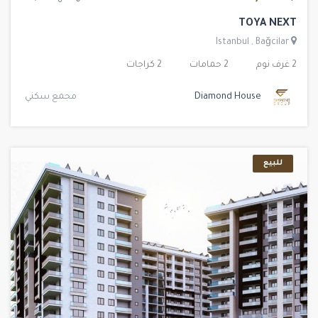
TOYA NEXT
Istanbul
,
Bağcilar
2 غرف نوم
2 حمامات
2 كراجات
Diamond House
مجمع سكني
للبيع