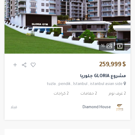
16
$ 259,999
مشروع GLORIA جلوريا
tuzla
,
pendik
,
Istanbul
,
istanbul asian side
2 غرف نوم
2 حمامات
2 كراجات
Diamond House
فيلا