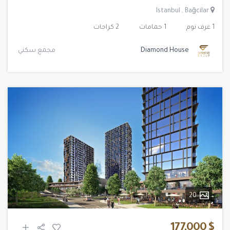
Istanbul
,
Bağcilar
1 غرف نوم
1 حمامات
2 كراجات
Diamond House
مجمع سكني
20
$ 177,000