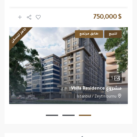
$ 750,000
جاهز للسكن
للبيع
طابق مرتفع
5
مشروع Voila Residence
Istanbul
/
Zeytınburnu
1
1