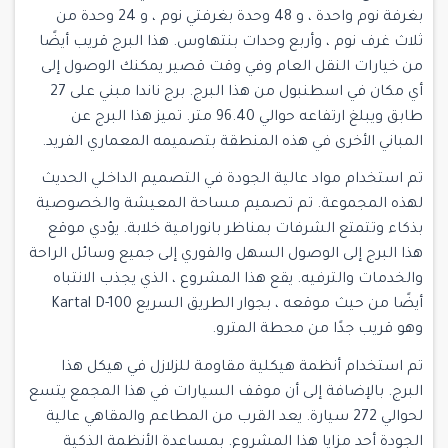
بغرفة نوم واحدة ، و 48 وحدة بغرفتي نوم ، و 24 وحدة من
ثلاث غرف نوم ، وأربع وحدات بنتهاوس. هذا البرج قريب أيضًا
من خيارات النقل العام وفي وقت قصير يمكنك الوصول إلى
أي مكان في اسطنبول من هذا البرج. برج ناندا مبني على 27
طابق ويبلغ ارتفاعه حوالي 96.40 متر. تميز هذا البرج عن
المباني الأخرى في هذه المنطقة بتصميمه المعماري الفريد.
تم استخدام مواد عالية الجودة في التصميم الداخلي الحديث
لهذه المجموعة. تم تصميم مساحة المعيشة والخصوصية
بذكاء وتتمتع الشرفات بمناظر بانورامية خلابة. يؤدي موقع
هذا البرج إلى الوصول السهل والفوري إلى جميع وسائل الراحة
والخدمات والترفيه. يقع هذا المشروع ، الذي يجذب الانتباه
أيضًا من حيث موقعه ، بجوار الطريق السريع Kartal D-100
وهو قريب جدًا من محطة المترو.
تم استخدام أنظمة هيكلية مقاومة للزلازل في هيكل هذا
البرج. بالإضافة إلى أن موقف السيارات في هذا المجمع يتسع
لحوالي 272 سيارة. يعد القرب من المطاعم والمقاهي عالية
الجودة أحد مزايا هذا المشروع. بمساعدة الأنظمة الذكية