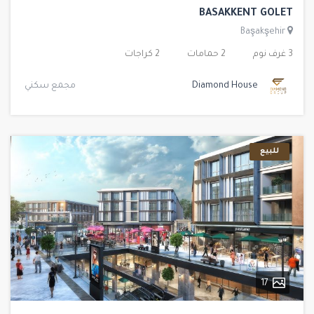
BASAKKENT GOLET
Başakşehir
3 غرف نوم
2 حمامات
2 كراجات
Diamond House
مجمع سكني
للبيع
17