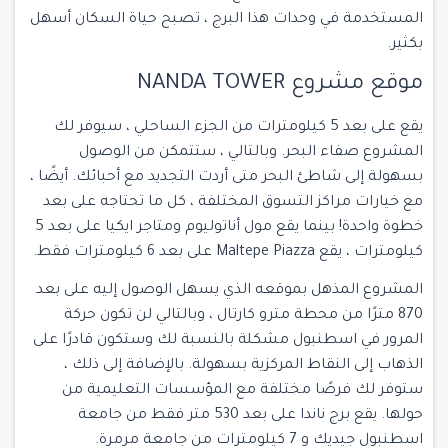
المستخدمة في وحدات هذا البرج ، تصبح حياة السكان أسهل
بكثير.
موقع مشروع NANDA TOWER
يقع على بعد 5 كيلومترات من الجزء الساحلي ، سيوفر لك
المشروع صفاء البحر. وبالتالي ، ستتمكن من الوصول
بسهولة إلى شاطئ البحر متى أردت التجديد مع أحبائك. أيضًا ،
مع خيارات مراكز التسوق المختلفة ، كل ما تحتاجه على بعد
خطوة واحدة! بينما يقع مول أناتوليوم ومتاجر ايكيا على بعد 5
كيلومترات ، يقع Maltepe Piazza على بعد 6 كيلومترات فقط.
المشروع المذهل بموقعه الذي يسهل الوصول إليه على بعد
870 مترًا من محطة مترو كارتال ، وبالتالي لن تكون حركة
المرور في اسطنبول مشكلة بالنسبة لك وستكون قادرًا على
الذهاب إلى النقاط المركزية بسهولة. بالإضافة إلى ذلك ،
ستوفر لك فرصًا مختلفة مع المؤسسات التعليمية من
حولها. يقع برج ناندا على بعد 530 متر فقط من جامعة
اسطنبول جيديك و 7 كيلومترات من جامعة مرمرة.