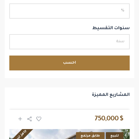
سنوات التقسيط
احسب
المشاريع المميزة
$ 750,000
جاهز للسكن
للبيع
طابق مرتفع