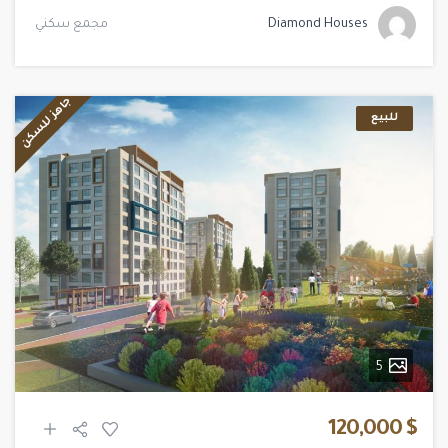
Diamond Houses
مجمع سكني
جاهز للسكن
للبيع
5
$ 120,000