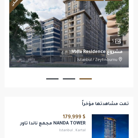
5
مشروع Voila Residence
Istanbul
/
Zeytınburnu
1
1
تمت مشاهدتها مؤخراً
$ 179,999
NANDA TOWER مجمع ناندا تاور
Istanbul
,
Kartal