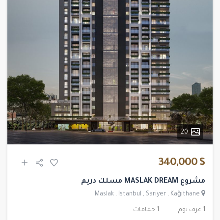
20
$ 340,000
مشروع MASLAK DREAM مسلك دريم
Maslak
,
Istanbul
,
Sariyer
,
Kağithane
1 غرف نوم
1 حمامات