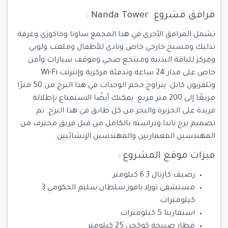
مرافق مشروع Nanda Tower :
تشمل المرافق الأخرى في هذا المجمع ساونا وجاكوزي وغرفة
تدليك ومسبح خارجي خاص ونادي للأطفال وملعب ولوبي
ومركز للياقة البدنية ومنتجع صحي وموقف سيارات وأمن
خاص على مدار 24 ساعة وتدفئة مركزية وإنترنت Wi-Fi
وتلفزيون كابل. يتراوح حجم الوحدات في هذا البرج من 50 مترًا
مربعًا إلى 200 متر مربع. يمكنك أيضًا الاستمتاع بإطلالة
فريدة على الجزيرة والبحر من كل طابق في هذا البرج. تم
تصميم برج ناندا ودراسته بالكامل من قبل فريق محترف من
المهندسين المعماريين والمهندسين الإنشائيين.
ميزات موقع المشروع :
رصيف كارتال 6.3 كيلومتر
مستشفى توزلا يافوز سلطان سليم الحكومي 3
كيلومترات
استمارينا 5 كيلومترات
مطار صبيحة كوكجن 25 كيلومتر