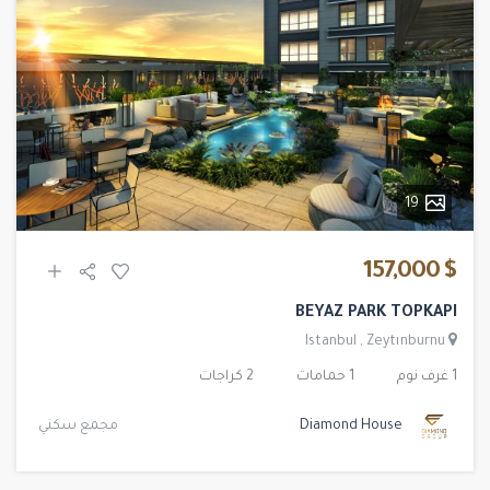
19
$ 157,000
BEYAZ PARK TOPKAPI
Istanbul
,
Zeytınburnu
1 غرف نوم
1 حمامات
2 كراجات
Diamond House
مجمع سكني