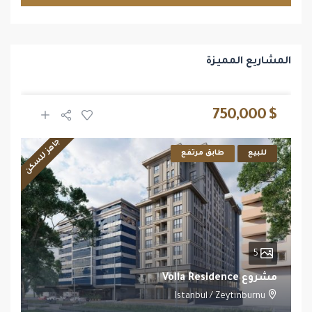
المشاريع المميزة
$ 750,000
جاهز للسكن
للبيع
طابق مرتفع
5
مشروع Voila Residence
Istanbul
/
Zeytınburnu