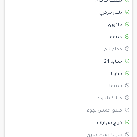
تكييف مركزي
تلفاز مركزي
جاكوزي
حديقة
حمام تركي
حماية 24
ساونا
سينما
صالة بلياردو
فندق خمس نجوم
كراج سيارات
مارينا وشط بحري