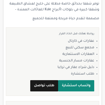
توفر شققا بحدائق خاصة مطلة على خليج لعشاق الطبيعة
وشققا كبيرة في بلوكات األبراج Kule للعائالت الممتدة –
مصممة لتقدم حياة مريحة وممتعة للجميع.
روابط تهمّك قبل اتخاذ القرار
عقارات في كارتال
مجمع سكني للبيع
العقارات الاستثمارية
عقارات مسار الجنسية
دليل شراء عقار في تركيا
طلب استشارة
واتساب استشارة
طلب تواصل