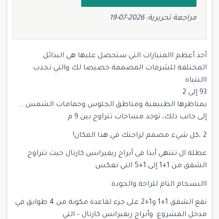
مراجعة تحريرية: 2026-07-19
أحد أعظم االمتيازات التي ستحصل عليها هي البدائل
المختلفة للشرفات المصممة خصيصا لك والتي تجذب
االنتباه
93 إلى 2
بمناظرها الطبيعية ومناطق الجلوس وحمامات الشمس …
إلى جانب ذلك، توجد مساحات تتراوح بين 9 م
2 ،كل شيء مصمم لراحتك في هذا المكان!
عطلة ال تنتهي أبدا في أبراج ريفيرانس كارتال حيث تتراوح
الشقق من 1+1 إلى 1+5 التي تعكس
االنسجام التام للراحة والجودة.
تقع الشقق 1+1 و1+2 على جزء لقاعدة مكونة من 4 طوابق في
مدخل المشروع. وأبراج ريفيرانس كارتال – التي