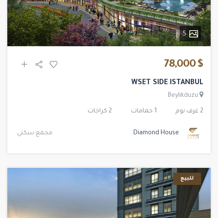
5
$ 78,000
WSET SIDE ISTANBUL
Beylikduzu
2 غرف نوم
1 حمامات
2 كراجات
Diamond House
مجمع سكني
للبيع