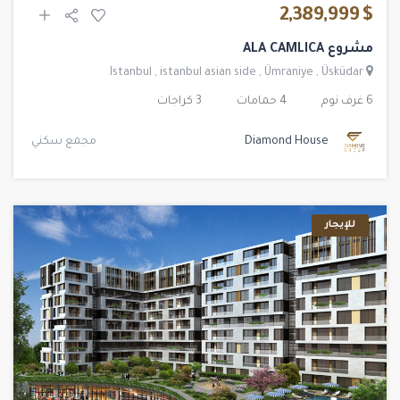
$ 2,389,999
مشروع ALA CAMLICA
Istanbul
,
istanbul asian side
,
Ümraniye
,
Üsküdar
6 غرف نوم
4 حمامات
3 كراجات
Diamond House
مجمع سكني
للإيجار