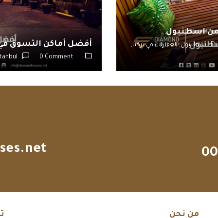
 من اسطنبول
أفضل أماكن التسوق ف
Fl
اسطنبول,
العقارات في تركيا,
stanbul
0 Comment
ses.net
00
من نحن
ت