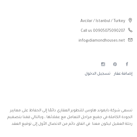
تواصلوا معنا
Avcilar / Istanbul / Turkey
Call us 00905075090207
info@diamondhouses.net
إضافة عقار
تسجيل الدخول
من نحن
تسعى شركة دايموند هاوس للتطوير العقاري دائمًا إلى الحفاظ على معايير
الجودة الكاملة في جميع مراحل التعامل مع عملائها ، وبالتالي قمنا بتصميم
رحلة العميل ليكون معنا في اتفاق دائم من الاتصال الأول إلى توقيع العقد