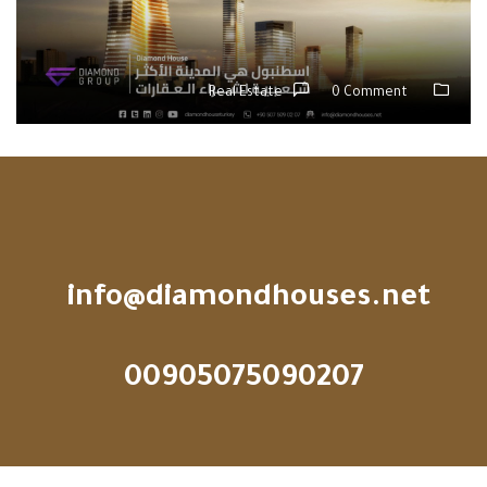
اسطنبول هي المدينة الأكثر شعبية لشراء
العقارات
Real Estate
0 Comment
البريد الإلكتروني
info@diamondhouses.net
تواصلوا معنا
00905075090207