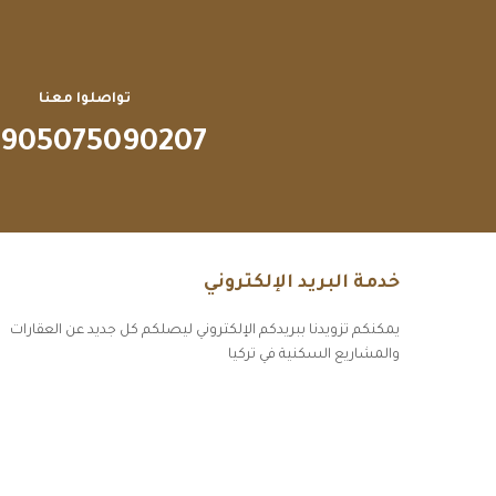
تواصلوا معنا
905075090207
خدمة البريد الإلكتروني
يمكنكم تزويدنا ببريدكم الإلكتروني ليصلكم كل جديد عن العقارات
والمشاريع السكنية في تركيا
أكسس بارز مسارات الوصول للوعي
مسارات الوصول للوعي
التهاب الجلد التحسسي