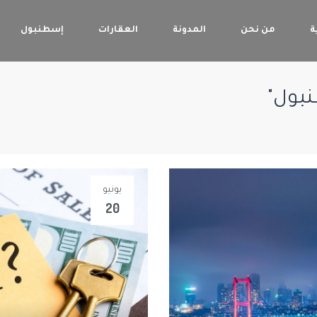
ة
من نحن
المدونة
العقارات
إسطنبول
يونيو
20