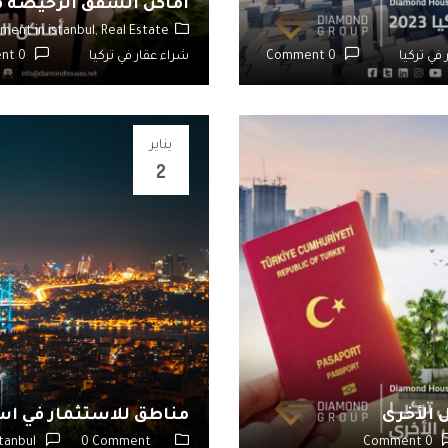
أماكن الشقق الرخيصة ف
ment in istanbul,
Real Estate,
في تركيا
0 Comment
شراء عقار في تركيا
0 Comment
يناير
2
 الأخرى
مناطق للاستثمار في ا
stanbul
0 Comment
0 Comment