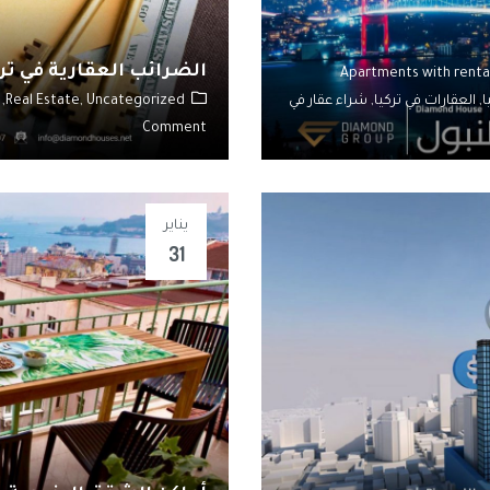
الضرائب العقارية في ترك
Apartments with renta
ا,
العقارات في تركيا,
شراء عقار في
Uncategorized,
Real Estate,
Comment
يناير
31