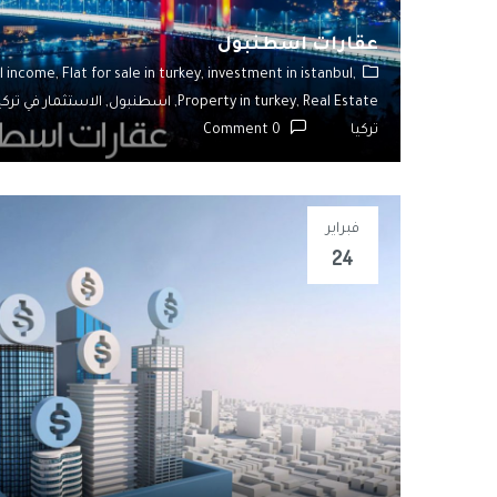
عقارات اسطنبول
l income,
Flat for sale in turkey,
investment in istanbul,
Real Estate,
Property in turkey,
اسطنبول,
الاستثمار في تركي
تركيا
0 Comment
فبراير
24