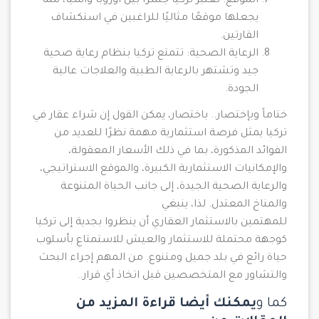
الموقع: تُعتَبَرُ تركيا جسرًا بين أوروبا وآسيا، مما
يجعلها موقعًا مثاليًا للراغبين في استكشاف
القارتين.
الرعاية الصحية: تتمتع تركيا بنظام رعاية صحية
جيد وتشتهر بالرعاية الطبية والعلاجات عالية
الجودة.
ختاماً وبإختصار.. باختصار، يمكن القول إن شراء عقار في
تركيا يمثل فرصة استثمارية مهمة نظرًا للعديد من
الفوائد المذكورة، بما في ذلك الأسعار المعقولة،
والإمكانيات الاستثمارية الكبيرة، والموقع الاستراتيجي،
والرعاية الصحية الجيدة، إلى جانب الحياة المتنوعة
والمناخ المعتدل. لذا، ينبغي
للمهتمين بالاستثمار العقاري أن ينظروا بجدية إلى تركيا
كوجهة محتملة للاستثمار والعيش للاستمتاع بأسلوب
حياة رائع في بلد جميل ومتنوع. من المهم إجراء البحث
والتشاور مع المتخصصين قبل اتخاذ أي قرار..
كما و
يمكنك أيضا قراءة المزيد من