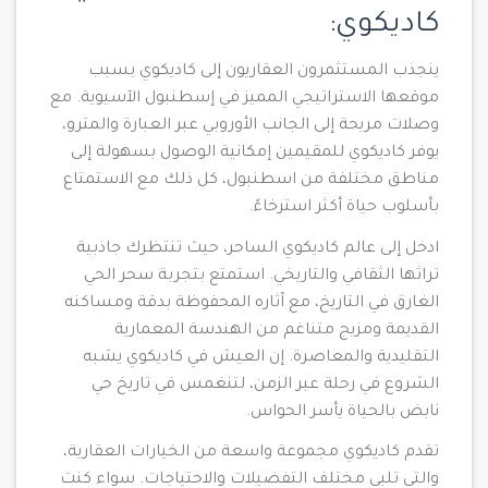
كاديكوي:
ينجذب المستثمرون العقاريون إلى كاديكوي بسبب
موقعها الاستراتيجي المميز في إسطنبول الآسيوية. مع
وصلات مريحة إلى الجانب الأوروبي عبر العبارة والمترو،
يوفر كاديكوي للمقيمين إمكانية الوصول بسهولة إلى
مناطق مختلفة من اسطنبول، كل ذلك مع الاستمتاع
بأسلوب حياة أكثر استرخاءً.
ادخل إلى عالم كاديكوي الساحر، حيث تنتظرك جاذبية
تراثها الثقافي والتاريخي. استمتع بتجربة سحر الحي
الغارق في التاريخ، مع آثاره المحفوظة بدقة ومساكنه
القديمة ومزيج متناغم من الهندسة المعمارية
التقليدية والمعاصرة. إن العيش في كاديكوي يشبه
الشروع في رحلة عبر الزمن، لتنغمس في تاريخ حي
نابض بالحياة يأسر الحواس.
تقدم كاديكوي مجموعة واسعة من الخيارات العقارية،
والتي تلبي مختلف التفضيلات والاحتياجات. سواء كنت