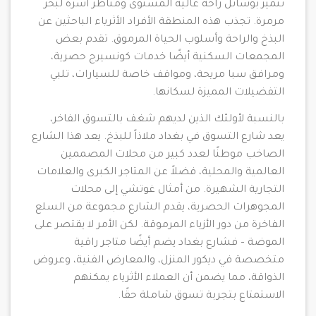
تتميز بوسائل راحة عالية المستوى ومناظر آسرة لبحر
مرمرة. تجذب هذه المنطقة الأفراد الأثرياء الباحثين عن
البذخ والراحة وأسلوب الحياة المرموق. تقدم بعض
المجمعات السكنية أيضًا خدمات كونسيرج حصرية،
ومرافق سبا مريحة، ومواقف خاصة للسيارات، تلبي
التفضيلات المميزة لسكانها.
بالنسبة لأولئك الذين لديهم شغف بالتسوق الفاخر،
يعد شارع التسوق في بغداد ملاذاً للبذخ. يعد هذا الشارع
الصاخب موطنًا لعدد كبير من محلات المصممين
العالمية والمحلية، فضلاً عن المتاجر الكبرى والعلامات
التجارية الشهيرة. من أمثال غوتشي إلى محلات
المجوهرات الحصرية، يقدم الشارع مجموعة من السلع
الفاخرة من دور الأزياء المرموقة. لكن الأمر لا يقتصر على
الموضة – فشارع بغداد يضم أيضًا متاجر راقية
متخصصة في ديكور المنزل، والمعارض الفنية، وعروض
الذواقة، مما يضمن أن العملاء الأثرياء يمكنهم
الاستمتاع بتجربة تسوق شاملة حقًا.