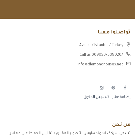
تواصلوا معنا
Avcilar / Istanbul / Turkey
Call us 00905075090207
info@diamondhouses.net
إضافة عقار
تسجيل الدخول
من نحن
تسعى شركة دايموند هاوس للتطوير العقاري دائمًا إلى الحفاظ على معايير