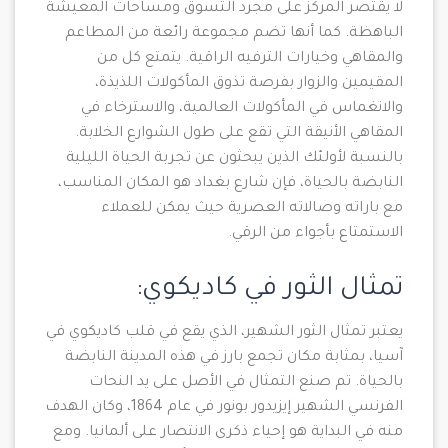
لا يقتصر المركز على مجرد التسوق ومساحات المعيشة
الباهظة. كما أنها تضم ​​​​مجموعة رائعة من المطاعم
والمقاهي وخيارات الترفيه الراقية. يتمتع كل من
المقيمين والزوار بفرصة تذوق المأكولات اللذيذة،
والانغماس في المأكولات العالمية، والاسترخاء في
المقاهي الأنيقة التي تقع على طول الشوارع الخلابة.
بالنسبة لأولئك الذين يبحثون عن تجربة الحياة الليلية
النابضة بالحياة، فإن شارع بغداد هو المكان المناسب،
مع باراته وصالاته العصرية حيث يمكن للعملاء
الاستمتاع بأجواء من الرقي.
تمثال الثور في كاديكوي:
يعتبر تمثال الثور الشهير، الذي يقع في قلب كاديكوي في
آسيا، بمثابة مكان تجمع بارز في هذه المدينة النابضة
بالحياة. تم صنع التمثال في الأصل على يد النحات
الفرنسي الشهير إيزيدور بونور في عام 1864، وكان الهدف
منه في البداية هو إحياء ذكرى الانتصار على ألمانيا. ومع