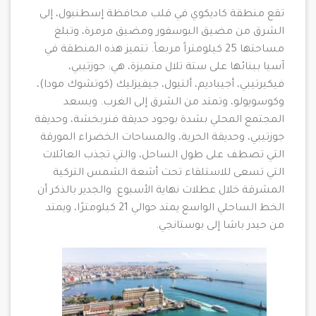
تقع منطقة كاديكوي في قلب محافظة إسطنبول، إلى
الشرق من مضيق البوسفور ومضيق مرمرة، وتبلغ
مساحتها 25 كيلومتراً مربعاً. تتميز هذه المنطقة في
آسيا ببنائها على ستة تلال متميزة، هي: جوزتيبي،
فيكيرتيبي، أجيباديم، ألتيول، جيفيزليك (كوتشوك مودا)،
وكوسويولو، وتمتد من الشرق إلى الغرب. ويسعد
المجتمع المحلي بشدة بوجود حديقة فنربخشة، وحديقة
جوزتيبي، وحديقة الحرية، والمساحات الخضراء المورقة
التي تصطف على طول الساحل، والتي تجذب العائلات
التي تسعى للاستلقاء تحت أشعة الشمس التركية
المشرقة خلال عطلات نهاية الأسبوع. والجدير بالذكر أن
الخط الساحلي الواسع يمتد حوالي 21 كيلومترًا، ويمتد
من حيدر باشا إلى بوستانجي.