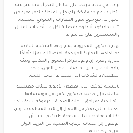
ترغب في شقة مريحة على شاطئ البحر أو فيلا مترامية
الأطراف مع حديقة خضراء، فإن المنطقة توفر وفرة من
الخيارات. مع تنوع سوق العقارات والشوارع السكنية،
تثبت كاديكوي أنها وجهة جذابة لكل من أصحاب المنازل
والمستثمرين على حد سواء.
توفر كاديكوي، المعروفة بشوارعها السكنية الهادئة
ومناطقها التجارية المزدحمة، اقتصادًا مزدهرًا وآفاقًا
تجارية وفيرة. إن وجود مراكز التسوق والمكاتب وبيئة
ريادة الأعمال يعزز الاقتصاد المحلي القوي، ويجذب
المهنيين والشركات التي تبحث عن فرص للنمو.
بالنسبة لأولئك الذين يعطون الأولوية لبيئات معيشية
شاملة، فإن جاذبية كاديكوي تكمن في مؤسساتها
التعليمية ومرافق الرعاية الصحية المرموقة. سوف تجد
العائلات التي تفكر في الانتقال إلى هذه المنطقة مدارس
وكليات وجامعات ذات سمعة طيبة، في حين أن
الوصول إلى خدمات الرعاية الصحية من الدرجة الأولى
يعزز من جاذبيتها.