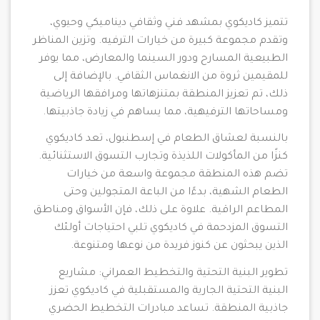
تتميز كاديكوي بمشهد فني وثقافي ديناميكي وحيوي،
وتقدم مجموعة كبيرة من خيارات الترفيه. وتزين المناظر
الطبيعية المسارح ودور السينما والمعارض، مما يوفر
للمقيمين ثروة من الانغماس الثقافي. بالإضافة إلى
ذلك، تم تعزيز المنطقة بمتنزهاتها ومرافقها الرياضية
ومساحاتها الترفيهية، مما يساهم في زيادة جاذبيتها.
بالنسبة لعشاق الطعام في إسطنبول، تعد كاديكوي
كنزًا من المأكولات اللذيذة وتجارب التسوق الاستثنائية.
تضم هذه المنطقة مجموعة واسعة من خيارات
الطعام الشهية، بدءًا من الباعة المتجولين وحتى
المطاعم الراقية. علاوة على ذلك، فإن الأسواق ومناطق
التسوق المزدحمة في كاديكوي تلبي احتياجات أولئك
الذين يبحثون عن كنوز فريدة من نوعها ومتنوعة.
تطوير البنية التحتية والتخطيط العمراني: مشاريع
البنية التحتية الجارية والمستقبلية في كاديكوي تعزز
جاذبية المنطقة. تساعد مبادرات التخطيط الحضري