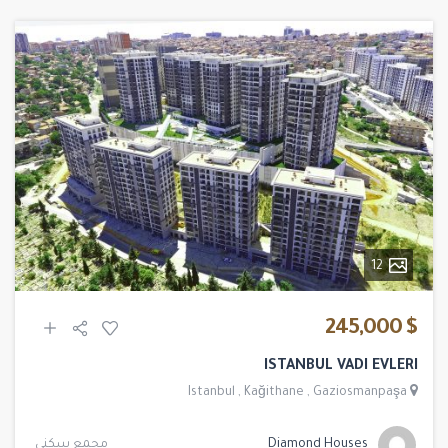
12
$ 245,000
ISTANBUL VADI EVLERI
Istanbul
,
Kağithane
,
Gaziosmanpaşa
Diamond Houses
مجمع سكني