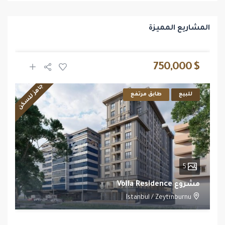
المشاريع المميزة
$ 750,000
جاهز للسكن
للبيع
طابق مرتفع
5
مشروع Voila Residence
Istanbul
/
Zeytınburnu
1
1