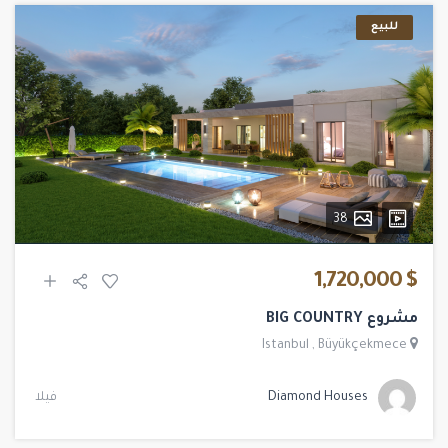
للبيع
38
$ 1,720,000
مشروع BIG COUNTRY
Istanbul
,
Büyükçekmece
Diamond Houses
فيلا