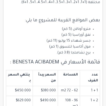
مختلفة (1+1، 1+2، 1+3، 1+3.5، 1+4، 1+4.5، 1+5، 1+6).
بعض المواقع القريبة للمشروع ما يلي:
مترو أونالان (5 كم)
نفق أوراسيا (5 كم)
جسر شهداء 15 يوليو (11 كم)
مول أكاسيا للتسوق (1 كم)
برج تشاملجا (3.8 كم).
قائمة الأسعار في BENESTA ACIBADEM :
عدد
المساحة
السعر يبدأ
ينتهي السعر
الغرف
من
بـ
$450.000
$380.000
62 – 72 m2
1 + 1
$629.000
$490.000
96 – 108
2 + 1