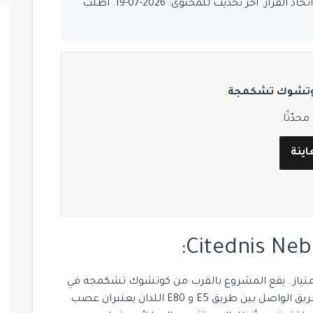
يُفضّل تأكيد السعر والتوفر قبل اتخاذ القرار. آخر تحديث للمحتوى: 2026-07-19. اطلب
تشوك تشكمجة
.
دّثًا.
اينة
Cit سكني استثماري بامتياز . يقع المشروع بالقرب من كوتشوك تشكمجه في
يق الواصل بين طريق
E5
و
E80
اللذان يعتبران عصب