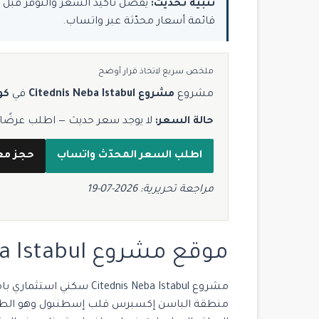
تنبيه تحديث:
قائمة أسعار محدّثة عبر واتساب.
ملخص سريع لاتخاذ قرار أوضح
مشروع
مشروع Citednis Neba Istabul
في
كو
حالة السعر:
لا يوجد سعر حديث — اطلب عرضًا مح
اطلب السعر المحدّث واتساب
حجز مع
مراجعة تحريرية: 2026-07-19
موقع مشروع Citednis Neba Istabul:
مشروع ednis Neba Istabul
منطقة الباسن إكسبرس قلب إسطنبول وهو الطر