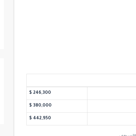
مشروع Mogan Vadi Evleri
Maslak
/
Istanbul
/
Sariyer
5
5
6
الحمامات
يبدأ من
246,300 $
380,000 $
442,950 $