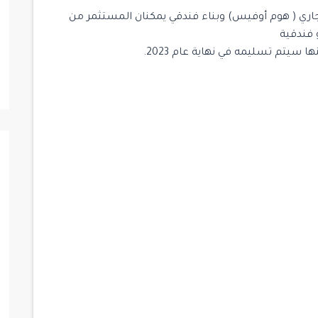
اري (
هوم أوفيس
) وبناء فندقي يمكنان المستثمر من
 فندقية
 سيتم تسليمه في نهاية عام 2023.
$ 1,300,000
جاهز للسكن
جاهز للسكن
للبيع
15