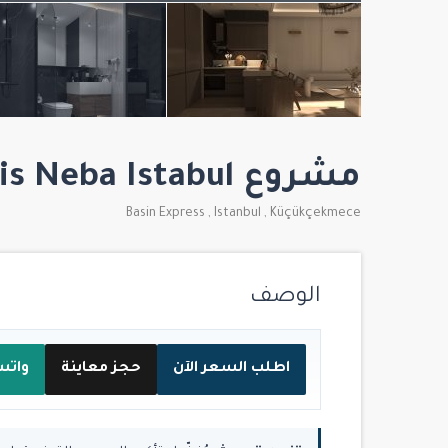
مشروع Citednis Neba Istabul
Basin Express
,
Istanbul
,
Küçükçekmece
الوصف
اطلب السعر الآن
حجز معاينة
واتس