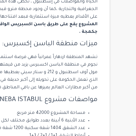
الحياة والمواصلات في إسطنبول ، تحظى هذه المنط
على الأقدام يعطيه ميزة استثمارية فبعد افتتاحها 
المشروع يقع على طريق باسن اكسبريس الواقع
جكمجة .
ميزات منطقة الباسن إكسبرس:
نجوم في منطقة الباسن اكسبرس يزيد من قيمتها ا
مول أوف اسطنبول و 212 و ستار 
الذي تعمل الحكومة على تحويله إلى أكبر حديقة ف
من أكبر مطارات العالم يميزها عن باقي المناطق 
مواصفات مشروع CITEDNIS NEBA ISTABUL:
مساحة المشروع 42000 متر مربع.
عدد الأبنية 6 أبينة بعدد طوابق مختلف لكل بناء فتصميم المشروع فريد .
عدد الشقق 1404 شقة سكنية 1200 شقة فندقية 204 محل تجاري.
أنماط الشقق 1+1 / 1+2 / 3+1