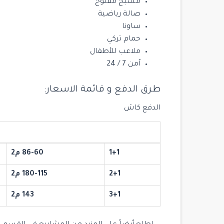
‏مسبح مفتوح
صالة رياضية
مشروع Yoo Istanbul
ساونا
Istanbul
/
Beşiktaş
حمام تركي
ملاعب للأطفال
3
3
2
آمن 7 / 24
طرق الدفع و قائمة الاسعار:
الدفع كاش
الفئة
المساحات
1+1
86-60 م2
2+1
180-115 م2
3+1
143 م2