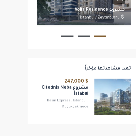
مشروع Voila Residence
مشروع Yoo Istanbul
/
Beşiktaş
Istanbul
/
Zeytınburnu
2
1
1
تمت مشاهدتها مؤخراً
$ 247,000
مشروع Citednis Neba
Istabul
Basin Express
,
Istanbul
,
Küçükçekmece