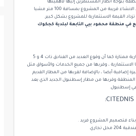
قة بتوجه أنظار المستثمرين إليها لأهميتها
الجغرافية والتجارية ،كما أن وجود محطة مترو قيد الانشاء قريبة من المشروع بمسافة 100 متر مشيا
تزداد القيمة الاستثمارية للمشروع بشكل كبير.
 في منطقة محمود بيي التابعة لبلدية كجكوك
تشهد المنطقة ازدهاراً عمرانياً فهي فرصة استثمارية ممتازة كما أن وقوع العديد من الفنادق ذات 4 و 5
لاستثمارية ، وقربها من جميع الخدمات والأسواق مثل
سيتي يعطيها ميزة إضافية أيضا ، بالإضافة لقربها من المطار القديم
ي المنطقة وقربها من مطار إسطنبول الجديد الذي يعد
في إسطنبول.