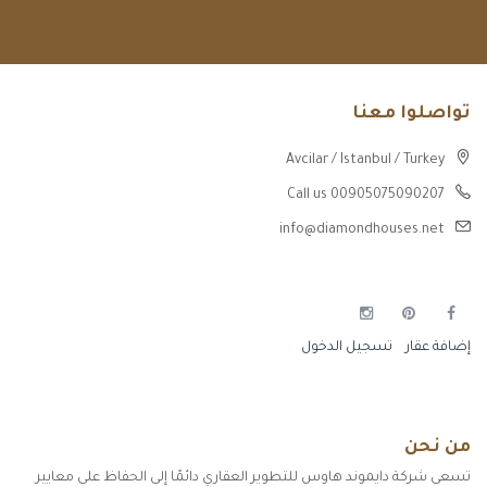
تواصلوا معنا
Avcilar / Istanbul / Turkey
Call us 00905075090207
info@diamondhouses.net
إضافة عقار
تسجيل الدخول
من نحن
تسعى شركة دايموند هاوس للتطوير العقاري دائمًا إلى الحفاظ على معايير