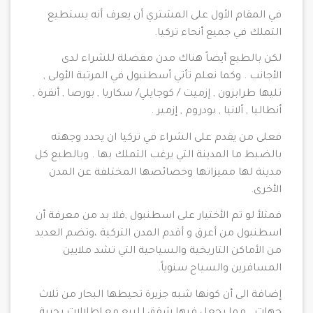
في المقام الأول على المشتري أن يعرف أنه يستطيع
التملك في جميع أنحاء تركيا.
لكن بالطبع أيضاً هناك مدن مفضلة للشراء لدى
الأجانب . وكما نعلم تأتي أسطنبول في المرتبة الأولى ,
تليها طرابزون , إزميت / كوجايلي/ سكاريا , بورصا , أنقرة ,
أنطاليا , ألانيا , بودروم , إزمير .
فعلى من يقدم على الشراء في تركيا ان يحدد وجهته
بالضبط ما المدينة التي يرغب التملك بها . وبالطبع كل
مدينة لها مميزاتها وخصائصها المختلفة عن المدن
الأخرى.
فمثلأ لو تم الأختيار على اسطنبول ,فلا بد من معرفة أن
اسطنبول من أعرق و أقدم المدن التركية ،وتضم العديد
من الأماكن التاريخية والسياحية التي تشد ملايين
المسافرين والسياح سنوياً.
إضافة الى أن كونها شبه جزيرة تحيطها البحار من ثلاث
جهات . مما يجعل فيها شقق للبيع مع إطلالات بحرية