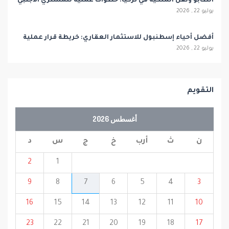
الطابو ونقل الملكية في تركيا: خطوات عملية للمشتري الأجنبي
يوليو 22 , 2026
أفضل أحياء إسطنبول للاستثمار العقاري: خريطة قرار عملية
يوليو 22 , 2026
التقويم
أغسطس 2026
ن
ث
أرب
خ
ج
س
د
2
1
9
8
7
6
5
4
3
16
15
14
13
12
11
10
23
22
21
20
19
18
17