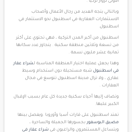
الأولى لزوار تركيا .
وبالتالي يتجه العديد من رجال الأعمال وأصحاب
الاستثمارات العقارية في اسطنبول نحو الاستثمار في
اسطنبول.
اسطنبول من أكبر المدن التركية ، فهي تحتوي على أكثر
من تسعة وثلاثين منطقة سكنية . يتجاوز عدد سكانها
ثمانية عشر مليون نسمة .
وهذا يجعل عملية اختيار المنطقة المناسبة ل
شراء عقار
في اسطنبول
شبه مستحيلة دون استخدام وسيط
عقاري ، ولا تزال مدينة اسطنبول تتوسع في مجال
العقارات .
وتضاف إليها أحياء سكنية جديدة كل عام بسبب الإقبال
الكبير عليها.
تمتد اسطنبول على قارات آسيا وأوروبا .ويفصل بينها
مضيق البوسفور
بجسورها الجميلة والساحرة ،
ويتساءل المستثمرون والراغبون في
شراء عقار في